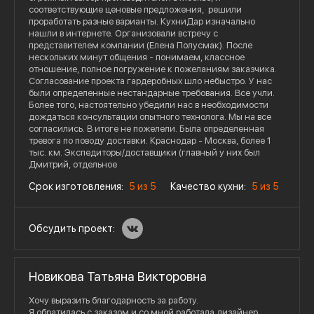
соответствующие ценовые предложения, решили
проработать разные варианты. КухниДар изначально
нашли в интернете. Организовали встречу с
представителем компании (Елена Полусмак). После
нескольких минут общения - понимаем, классное
отношение, полное погружение к пожеланиям заказчика.
Согласование проекта гардеробных шло небыстро. У нас
были определенные нестандарные требования. Все учли.
Более того, настоятельно убедили нас в необходимости
дождаться консультации опытного технолога. Мы на все
согласились. В итоге не пожелели. Была определенная
тревога по поводу доставки. Краснодар - Москва, более 1
тыс. км. Экспедиторы/доставщики (главный у них был
Дмитрий, отдельное
Срок изготовления:
5 из 5
Качество кухни:
5 из 5
Обсудить проект:
Новикова Татьяна Викторовна
Хочу выразить благодарность за работу.
Я обратилась с заказом и со мной работала дизайнер