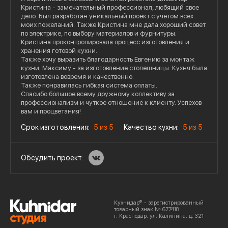
Кристина - замечательный профессионал, любящий свое
дело. Был разработан уникальный проект с учетом всех
моих пожеланий. Также Кристина мне дала хороший совет
по электрике, по выбору материалов и фурнитуры.
Кристина проконтролировала процесс изготовления и
хранения готовой кухни.
Также хочу выразить благодарность Евгению за монтаж
кухни, Максиму - за изготовление столешницы. Кухня была
изготовлена вовремя и качественно.
Также понравилась гибкая система оплаты.
Спасибо большое всему дружному коллективу за
профессионализм и чуткое отношение к клиенту. Успехов
вам и процветания!
Срок изготовления:
5 из 5
Качество кухни:
5 из 5
Обсудить проект:
Кухнидар® - зарегистрированный
товарный знак № 677418.
г. Краснодар, ул. Калинина, д. 321