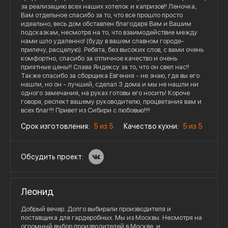
за реализацию всех наших хотелок и капризов!! Леночка,
Вам отдельное спасибо за то, что все прошло просто
идеально, весь дом обставлен благодаря Вам и Вашим
подсказкам, несмотря на то, что взаимодействие между
нами шло удаленно! (буду в вашем славном городе-
прилечу, расцелую). Ребята, без высоких слов, с вами очень
комфортно, спасибо за отличное качество и очень
приятные цены!! Слава Яндексу за то, что он свел нас!!
Также спасибо за сборщика Евгения - не знаю, где вы его
нашли, но он - лучший, сделал 3 дома и мы не нашли ни
одного замечания, на руках готовы его носить! Короче
говоря, респект вашему руководителю, процветания вам и
всех благ!!! Привет из Сибири с любовью!!!!
Срок изготовления:
5 из 5
Качество кухни:
5 из 5
Обсудить проект:
Леонид
Добрый вечер. Долго выбирали производителя и
поставщика для гардеробных. Мы из Москвы. Несмотря на
огромный выбор производителей в Москве, и