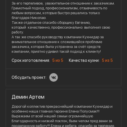
За его терпеливое, уважительное отношение к заказчикам.
Грамотный подход, профессионализм, отзывчивость по
любым вопросам, которые быстро решались только
благодаря Николаю.
Также отдельное спасибо сборщику Евгению,
который качественно, профессионально выполнил свою
работу.
А так же спасибо руководству компании Кухнидар за
внимательное отношение к сложившейся проблеме
заказчика, которая была устранена за счёт средств
компании, приятно удивил такой подход к клиенту!
Срок изготовления:
5 из 5
Качество кухни:
5 из 5
Обсудить проект:
Демин Артем
Дорогой коллектив прекраснейшей компании Кухнидар и
особенно наша главная героиня Елена Полусмак!!!
Выражаем от всей нашей семьи огромнейшую
Благодарность и низкий поклон, бьем челом пред вами за
проделанную работу!!! Елена и ребята, спасибо за терпение,