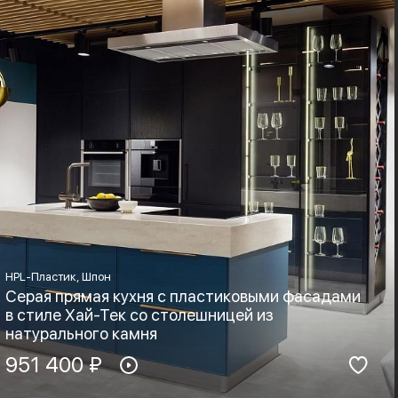
Boyard, Blum
Хай-тек, Минимализм
HPL-Пластик, Шпон
Серая прямая кухня с пластиковыми фасадами
в стиле Хай-Тек со столешницей из
натурального камня
Материал фасадов:
951 400 ₽
Материал столешницы:
HPL-Пластик, Шпон
Натуральный камень