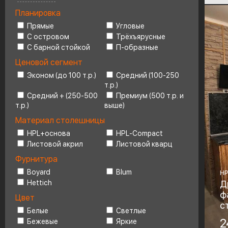
Планировка
Ценовой сегмент
4
Прямые
Угловые
С островом
Трёхъярусные
С барной стойкой
П-образные
Ценовой сегмент
Эконом (до 100 т.р.)
Средний (100-250
т.р.)
Средний + (250-500
Премиум (500 т.р. и
т.р.)
выше)
Материал столешницы
HPL+основа
HPL-Compact
Листовой акрил
Листовой кварц
Фурнитура
Boyard
Blum
HP
Hettich
Д
ф
Цвет
с
Белые
Светлые
Ма
2
Бежевые
Яркие