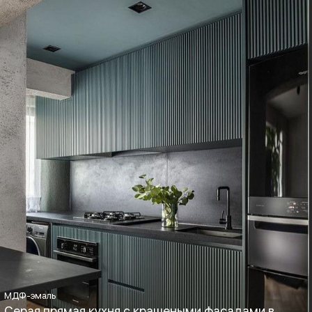
Boyard, Blum
Хай-тек, Минимализм,
Лофт
МДФ-эмаль
Серая прямая кухня с крашеными фасадами в