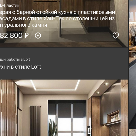
L-Пластик
ерая с барной стойкой кухня с пластиковыми
асадами в стиле Хай-Тек со столешницей из
атурального камня
териал фасадов:
82 800 ₽
Материал столешницы:
PL-Пластик
Натуральный камень
рнитура:
Стиль:
yard, Blum
Хай-тек, Минимализм,
ши работы в Loft
Лофт
ухни в стиле Loft