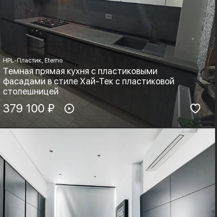
HPL-Пластик, Eterno
Темная прямая кухня с пластиковыми
фасадами в стиле Хай-Тек с пластиковой
столешницей
Материал фасадов:
379 100 ₽
Материал столешницы:
HPL-Пластик, Eterno
HPL+основа
Фурнитура:
Стиль:
Хай-тек, Минимализм