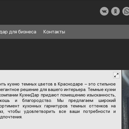
дар для бизнеса
Контакты
О КУХНИДАР
ить кухню темных цветов в Краснодаре – это стильное
НАШИ УСЛУГИ
легантное решение для вашего интерьера. Темные кухни
СПРАВОЧНЫЙ РАЗДЕЛ
компании КухниДар придают помещению изысканность,
8
скошь и благородство. Мы предлагаем широкий
ПАРТНЕРЫ
ортимент кухонных гарнитуров темных оттенков на
каз, чтобы удовлетворить все ваши потребности и
дпочтения.