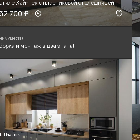
 стиле Хай-Тек с пластиковой столешницей
териал фасадов:
62 700 ₽
Материал столешницы:
PL-Пластик
HPL+основа
рнитура:
Стиль:
yard, Blum
Хай-тек, Минимализм
еимущества
борка и монтаж в два этапа!
L-Пластик