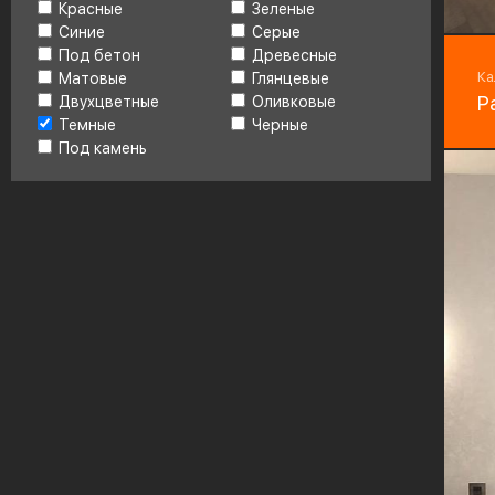
H
Красные
Зеленые
Синие
Серые
Фу
Под бетон
Древесные
Bo
Ка
Матовые
Глянцевые
Р
Двухцветные
Оливковые
Темные
Черные
Под камень