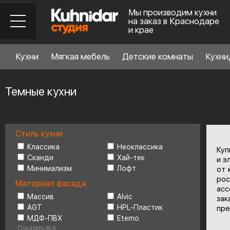
Мы производим кухни
на заказ в Краснодаре
и крае
Кухни
Мягкая мебель
Детские комнаты
Кухни
Темные кухни
Стиль кухни
Стиль кухни
6
Классика
Неоклассика
Куп
Сканди
Хай-тек
и э
Минимализм
Лофт
от 
Материал фасада
ро
Материал фасада
асс
Массив
Alvic
за
AGT
HPL-Пластик
пре
Планировка
6
МДФ-ПВХ
Eterno
Показать все