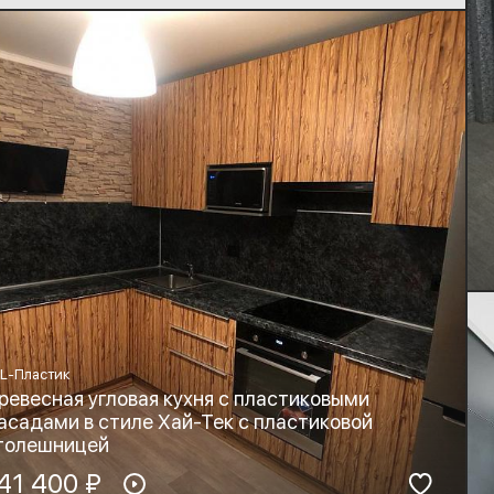
L-Пластик
ревесная угловая кухня с пластиковыми
асадами в стиле Хай-Тек с пластиковой
толешницей
териал фасадов:
41 400 ₽
Материал столешницы: