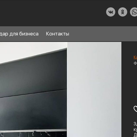
дар для бизнеса
Контакты
К
ф
О КУХНИДАР
НАШИ УСЛУГИ
СПРАВОЧНЫЙ РАЗДЕЛ
8
ПАРТНЕРЫ
З
к
Д