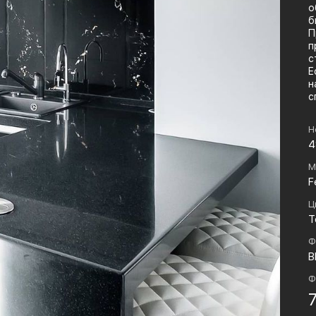
о
б
П
п
с
Е
н
с
Н
4
М
F
Ц
Т
Ф
B
Ф