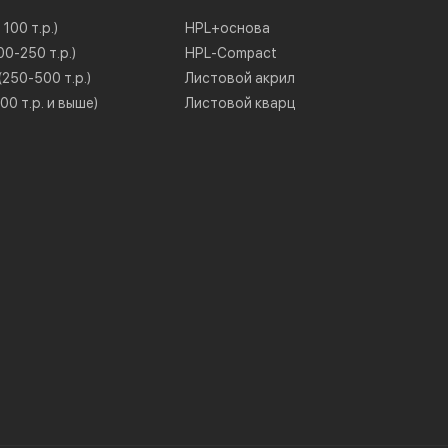
100 т.р.)
HPL+основа
0-250 т.р.)
HPL-Compact
250-500 т.р.)
Листовой акрил
0 т.р. и выше)
Листовой кварц