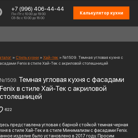
+7 (996) 406-44-44
Калькулятор кухни
Пн-Пт с 10:00 до 19:00
Сб-Вс с 10:00 до 18:00
аталог
»
Стиль кухни
»
Хай-тек
»
№1509. Темная угловая кухня с
асадами Fenix в стиле Хай-Тек c акриловой столешницей
Темная угловая кухня с фасадами
№1509.
СХЕМА РАБОТЫ
Fenix в стиле Хай-Тек c акриловой
ОТЗЫВЫ КЛИЕНТОВ
столешницей
ПРИСОЕДИНИТЬСЯ К КОМАНДЕ
622
КОНТАКТЫ
десь представлена угловая с барной стойкой темная черная
ухня в стиле Хай-Тек и в стиле Минимализм с фасадами Fenix.
анное изделие было установлено в 2017 году. Просим