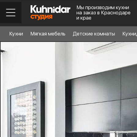
Мы производим кухни
на заказ в Краснодаре
и крае
Кухни
Мягкая мебель
Детские комнаты
Кухни
Стиль кухни
6
Материал фасада
Планировка
6