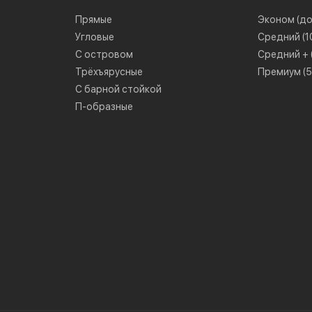
Прямые
Эконом (до 
Угловые
Средний (10
С островом
Средний + (
Трёхъярусные
Премиум (50
С барной стойкой
П-образные