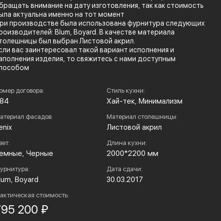
бращать внимание на дату изготовления, так как стоимость
ыла актуальна именно на тот момент
ри производстве была использована фурнитура следующих
роизводителей: Blum, Boyard. В качестве материала
толешницы был выбран Листовой акрил.
сли вас заинтересовал такой вариант исполнения и
аполнения изделия, то свяжитесь с нами доступным
пособом
омер договора:
Стиль кухни:
84
Хай-тек, Минимализм
атериал фасадов:
Материал столешницы:
enix
Листовой акрил
вет:
Длина кухни:
емные, Черные
2000*2200 мм
урнитура:
Дата сдачи:
lum, Boyard
30.03.2017
актическая стоимость:
795 200 ₽