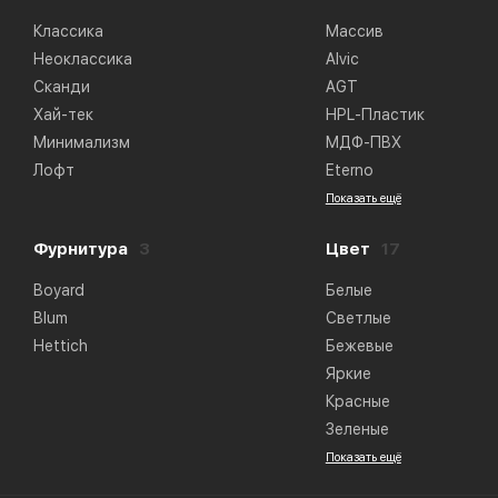
Классика
Массив
Неоклассика
Alvic
Сканди
AGT
Хай-тек
HPL-Пластик
Минимализм
МДФ-ПВХ
Лофт
Eterno
Показать ещё
Фурнитура
3
Цвет
17
Boyard
Белые
Blum
Светлые
Hettich
Бежевые
Яркие
Красные
Зеленые
Показать ещё