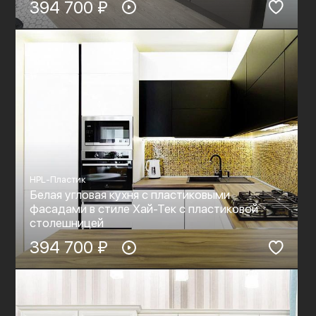
394 700 ₽
HPL-Пластик
Белая угловая кухня с пластиковыми
фасадами в стиле Хай-Тек с пластиковой
столешницей
394 700 ₽