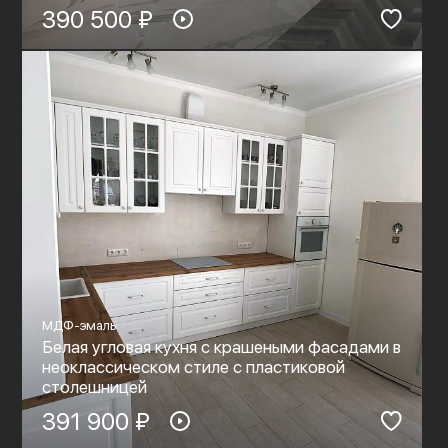
390 500 ₽
МДФ-эмаль
Белая угловая кухня с крашеными фасадами в
неоклассическом стиле с пластиковой
столешницей
391 900 ₽