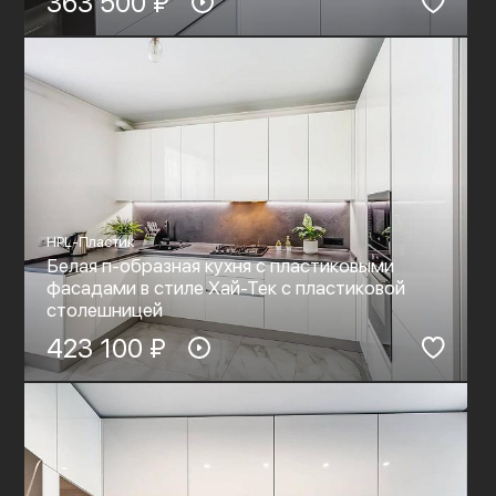
363 500 ₽
HPL-Пластик
Белая п-образная кухня с пластиковыми
фасадами в стиле Хай-Тек с пластиковой
столешницей
423 100 ₽