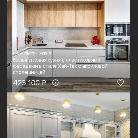
HPL-Пластик, Акрил
Белая угловая кухня с пластиковыми
фасадами в стиле Хай-Тек c акриловой
столешницей
423 100 ₽