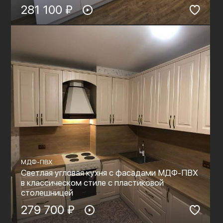
281 100 ₽
МДФ-ПВХ
Светлая угловая кухня с фасадами МДФ-ПВХ
в классическом стиле с пластиковой
столешницей
279 700 ₽