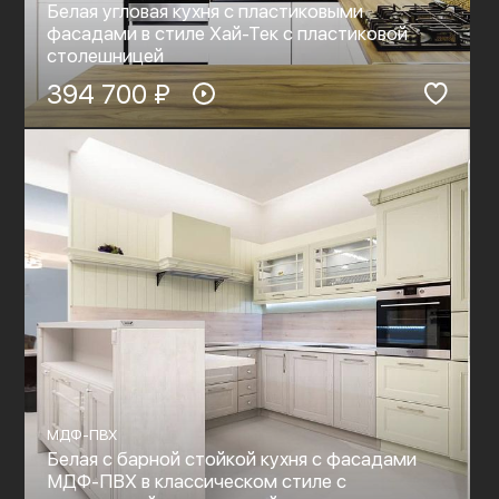
Белая угловая кухня с пластиковыми
фасадами в стиле Хай-Тек с пластиковой
столешницей
394 700 ₽
МДФ-ПВХ
Белая с барной стойкой кухня с фасадами
МДФ-ПВХ в классическом стиле с