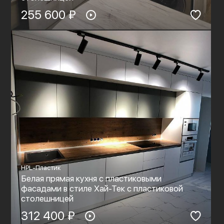
255 600 ₽
HPL-Пластик
Белая прямая кухня с пластиковыми
фасадами в стиле Хай-Тек с пластиковой
столешницей
312 400 ₽