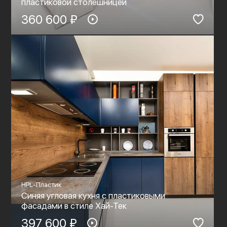
пластиковой столешницей
360 600 ₽
HPL-Пластик
Синяя угловая кухня с пластиковыми
фасадами в стиле Хай-Тек
397 600 ₽