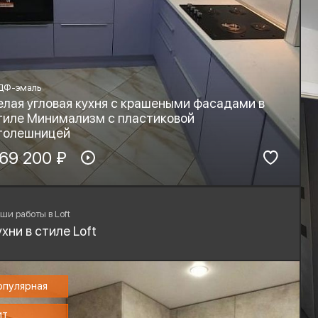
ДФ-эмаль
елая угловая кухня с крашеными фасадами в
тиле Минимализм с пластиковой
толешницей
териал фасадов:
69 200 ₽
Материал столешницы:
ДФ-эмаль
HPL+основа
рнитура:
Стиль:
yard, Blum
Минимализм
ши работы в Loft
ухни в стиле Loft
опулярная
ит