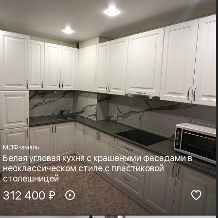
Boyard
Неоклассика
МДФ-эмаль
Белая угловая кухня с крашеными фасадами в
неоклассическом стиле с пластиковой
столешницей
Материал фасадов:
312 400 ₽
Материал столешницы:
МДФ-эмаль
HPL+основа