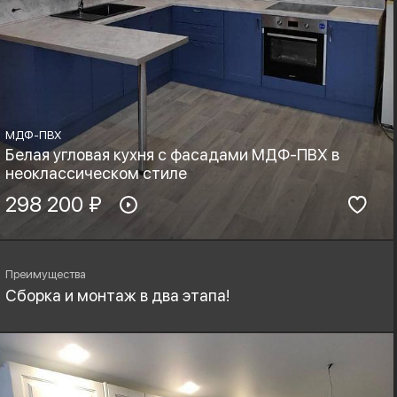
МДФ-ПВХ
Белая угловая кухня с фасадами МДФ-ПВХ в
неоклассическом стиле
Материал фасадов:
298 200 ₽
Материал столешницы:
МДФ-ПВХ
Фурнитура:
Стиль:
Boyard, Blum
Неоклассика
Преимущества
Сборка и монтаж в два этапа!