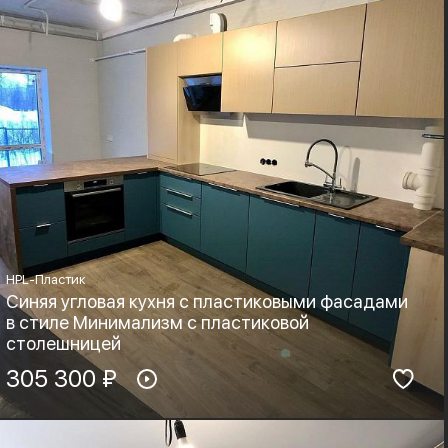
HPL-Пластик
Синяя угловая кухня с пластиковыми фасадами
в стиле Минимализм с пластиковой
столешницей
Материал фасадов:
305 300 ₽
Материал столешницы:
HPL-Пластик
HPL+основа
Фурнитура:
Стиль: