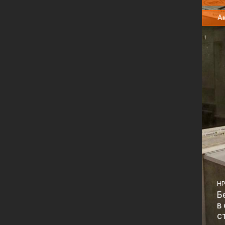
А
HP
Б
в
с