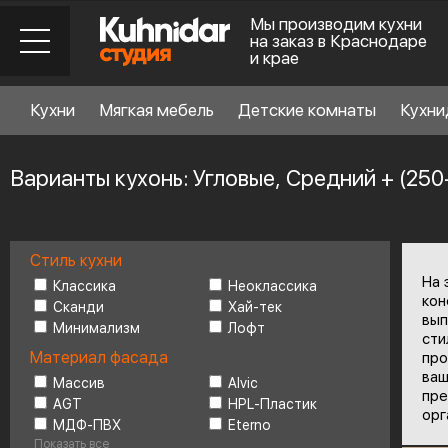
Мы производим кухни
на заказ в Краснодаре
и крае
Кухни
Мягкая мебель
Детские комнаты
Кухни
Варианты кухонь: Угловые, Средний + (250-
Стиль кухни
Стиль кухни
6
На 
Классика
Неоклассика
кон
Сканди
Хай-тек
вып
Минимализм
Лофт
Материал фасада
сти
Материал фасада
про
ваш
Массив
Alvic
пре
AGT
HPL-Пластик
Планировка
6
орг
МДФ-ПВХ
Eterno
Показать все