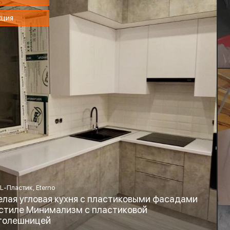
кция
L-Пластик, Eterno
елая угловая кухня с пластиковыми фасадами
 стиле Минимализм с пластиковой
толешницей