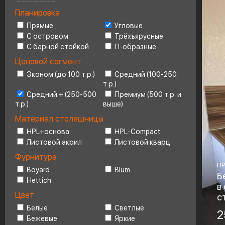
Планировка
Ценовой сегмент
4
Прямые
Угловые
С островом
Трёхъярусные
С барной стойкой
П-образные
Ценовой сегмент
Эконом (до 100 т.р.)
Средний (100-250
т.р.)
Средний + (250-500
Премиум (500 т.р. и
т.р.)
выше)
Материал столешницы
HPL+основа
HPL-Compact
Листовой акрил
Листовой кварц
Фурнитура
HP
Boyard
Blum
Б
Hettich
в
Цвет
с
Белые
Светлые
Ма
2
Бежевые
Яркие
H