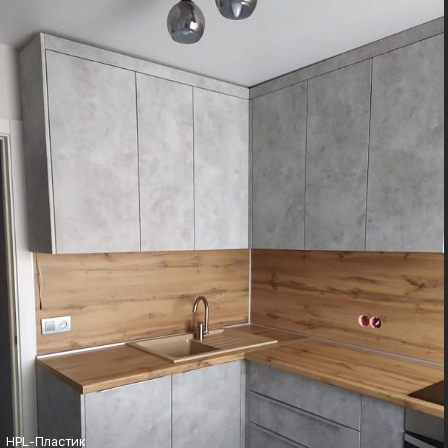
Фурнитура:
Стиль:
Boyard, Blum
Неоклассика
HPL-Пластик