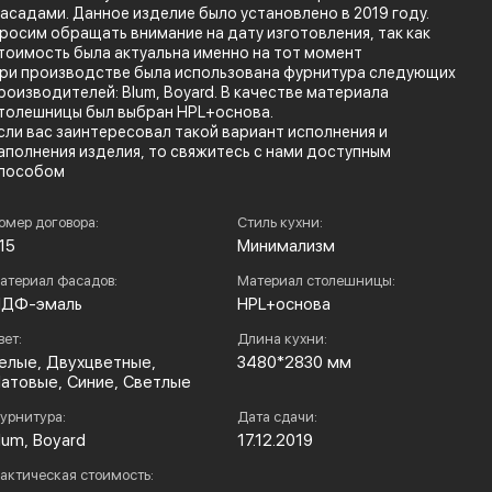
асадами. Данное изделие было установлено в 2019 году.
росим обращать внимание на дату изготовления, так как
тоимость была актуальна именно на тот момент
ри производстве была использована фурнитура следующих
роизводителей: Blum, Boyard. В качестве материала
толешницы был выбран HPL+основа.
сли вас заинтересовал такой вариант исполнения и
аполнения изделия, то свяжитесь с нами доступным
пособом
омер договора:
Стиль кухни:
15
Минимализм
атериал фасадов:
Материал столешницы:
ДФ-эмаль
HPL+основа
вет:
Длина кухни:
елые, Двухцветные,
3480*2830 мм
атовые, Синие, Светлые
урнитура:
Дата сдачи:
lum, Boyard
17.12.2019
актическая стоимость: