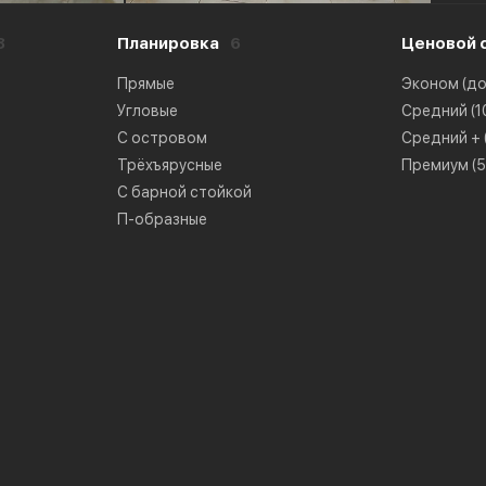
8
Планировка
6
Ценовой 
Прямые
Эконом (до 
Угловые
Средний (10
С островом
Средний + (
Трёхъярусные
Премиум (50
С барной стойкой
П-образные