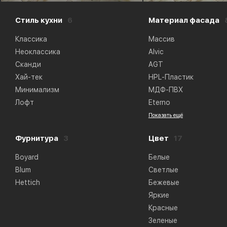
Стиль кухни
6
Материал фасада
Классика
Массив
Неоклассика
Alvic
Сканди
AGT
Хай-тек
HPL-Пластик
Минимализм
МДФ-ПВХ
Лофт
Eterno
Показать ещё
Фурнитура
3
Цвет
17
Boyard
Белые
Blum
Светлые
Hettich
Бежевые
Яркие
Красные
Зеленые