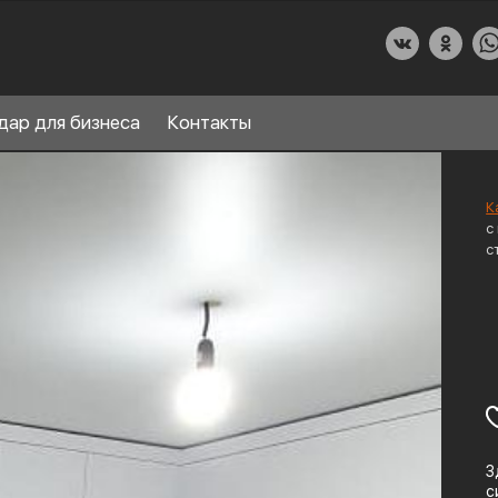
дар для бизнеса
Контакты
К
с
с
О КУХНИДАР
НАШИ УСЛУГИ
СПРАВОЧНЫЙ РАЗДЕЛ
8
ПАРТНЕРЫ
З
с