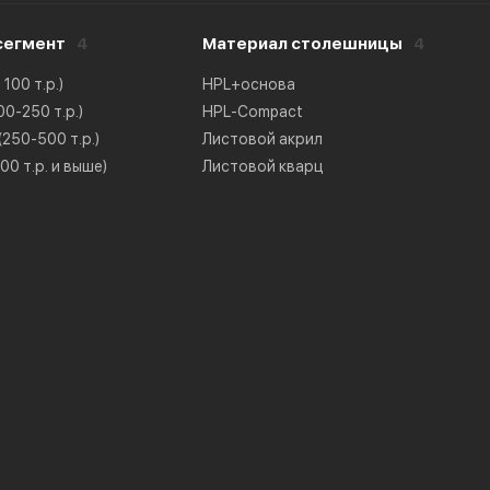
сегмент
4
Материал столешницы
4
100 т.р.)
HPL+основа
0-250 т.р.)
HPL-Compact
250-500 т.р.)
Листовой акрил
0 т.р. и выше)
Листовой кварц