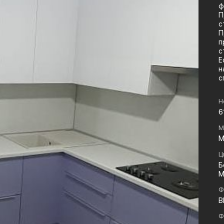
ф
П
с
П
п
с
Е
н
с
Н
6
М
М
Ц
Б
М
Ф
B
Ф