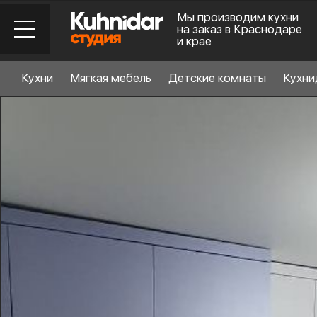
Мы производим кухни
на заказ в Краснодаре
и крае
Кухни
Мягкая мебель
Детские комнаты
Кухни
Стиль кухни
6
Материал фасада
Планировка
6