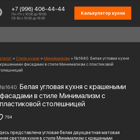
+7 (996) 406-44-44
Калькулятор кухни
Пн-Пт с 10:00 до 19:00
Сб-Вс с 10:00 до 18:00
аталог
»
Стиль кухни
»
Минимализм
»
№1640. Белая угловая кухня
 крашеными фасадами в стиле Минимализм с пластиковой
толешницей
СХЕМА РАБОТЫ
Белая угловая кухня с крашеными
№1640.
ОТЗЫВЫ КЛИЕНТОВ
фасадами в стиле Минимализм с
пластиковой столешницей
ПРИСОЕДИНИТЬСЯ К КОМАНДЕ
КОНТАКТЫ
754
десь представлена угловая белая двухцветная матовая
иняя светлая кухня в стиле Минимализм с крашеными