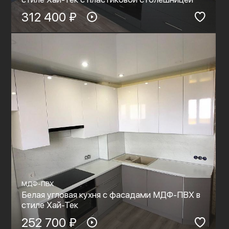
312 400 ₽
МДФ-ПВХ
Белая угловая кухня с фасадами МДФ-ПВХ в
стиле Хай-Тек
252 700 ₽