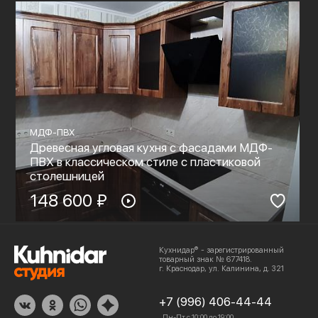
МДФ-ПВХ
Древесная угловая кухня с фасадами МДФ-
ПВХ в классическом стиле с пластиковой
столешницей
148 600 ₽
Кухнидар® - зарегистрированный
товарный знак № 677418.
г. Краснодар, ул. Калинина, д. 321
+7 (996) 406-44-44
Пн-Пт с 10:00 до 19:00