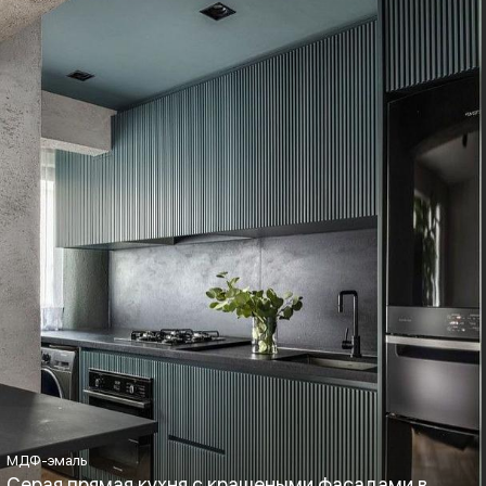
Boyard, Blum
Хай-тек, Минимализм,
Лофт
МДФ-эмаль
Серая прямая кухня с крашеными фасадами в