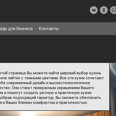
дар для бизнеса
Контакты
О КУХНИДАР
этой странице Вы можете найти широкий выбор кухонь
НАШИ УСЛУГИ
тиле хайтек с темными цветами. Все эти кухни сочетают
ебе современный дизайн и высокотехнологичное
СПРАВОЧНЫЙ РАЗДЕЛ
ество. Они станут прекрасным украшением Вашего
8
а и помогут создать уютную и практичную кухню.
ПАРТНЕРЫ
обрав подходящий гарнитур, Вы сможете обеспечить
я и Ваших близких комфортом и практичностью.