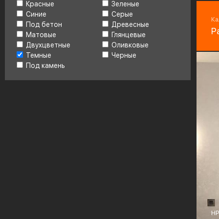
Красные
Зеленые
Фу
Синие
Серые
Bo
Ка
Под бетон
Древесные
Р
Матовые
Глянцевые
Двухцветные
Оливковые
Темные
Черные
Под камень
HP