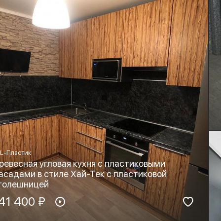
L-Пластик
ревесная угловая кухня с пластиковыми
асадами в стиле Хай-Тек с пластиковой
толешницей
териал фасадов:
41 400 ₽
Материал столешницы:
PL-Пластик
HPL+основа