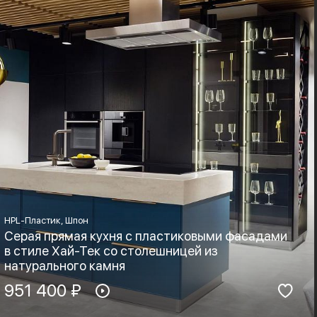
Boyard, Blum
Хай-тек, Минимализм
HPL-Пластик, Шпон
Серая прямая кухня с пластиковыми фасадами
в стиле Хай-Тек со столешницей из
натурального камня
Материал фасадов:
951 400 ₽
Материал столешницы:
HPL-Пластик, Шпон
Натуральный камень