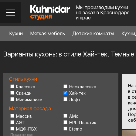
Мы производим кухни
на заказ в Краснодаре
и крае
Кухни
Мягкая мебель
Детские комнаты
Кухни
Варианты кухонь: в стиле Хай-тек, Темные
Стиль кухни
Стиль кухни
6
На 
Классика
Неоклассика
в с
Сканди
Хай-тек
в с
Минимализм
Лофт
Материал фасада
кач
Материал фасада
дом
Под
Массив
Alvic
себ
AGT
HPL-Пластик
Планировка
6
МДФ-ПВХ
Eterno
Показать все