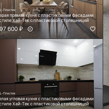
L-Пластик
ерая прямая кухня с пластиковыми фасадами
 стиле Хай-Тек с пластиковой столешницей
териал фасадов:
97 600 ₽
Материал столешницы:
PL-Пластик
HPL+основа
рнитура:
Стиль:
yard, Blum
Хай-тек, Минимализм,
Лофт
L-Пластик
елая угловая кухня с пластиковыми фасадами
 стиле Хай-Тек с пластиковой столешницей