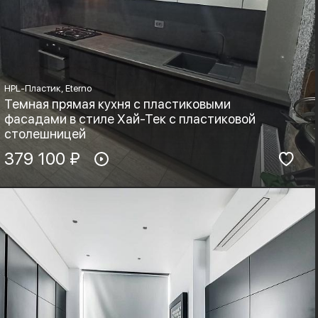
HPL-Пластик, Eterno
Темная прямая кухня с пластиковыми
фасадами в стиле Хай-Тек с пластиковой
столешницей
Материал фасадов:
379 100 ₽
Материал столешницы:
HPL-Пластик, Eterno
HPL+основа
Фурнитура:
Стиль:
Хай-тек, Минимализм