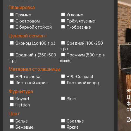
Планировка
Ценовой сегмент
4
Прямые
Угловые
С островом
Трёхъярусные
С барной стойкой
П-образные
Ценовой сегмент
Эконом (до 100 т.р.)
Средний (100-250
т.р.)
Средний + (250-500
Премиум (500 т.р. и
т.р.)
выше)
Материал столешницы
HPL+основа
HPL-Compact
Листовой акрил
Листовой кварц
HP
Фурнитура
Д
Boyard
Blum
ф
Hettich
с
Цвет
Ма
2
Белые
Светлые
H
Бежевые
Яркие