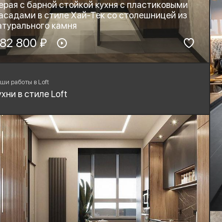
ерая с барной стойкой кухня с пластиковыми
асадами в стиле Хай-Тек со столешницей из
атурального камня
териал фасадов:
82 800 ₽
Материал столешницы:
PL-Пластик
Натуральный камень
рнитура:
Стиль:
yard, Blum
Хай-тек, Минимализм,
ши работы в Loft
Лофт
ухни в стиле Loft