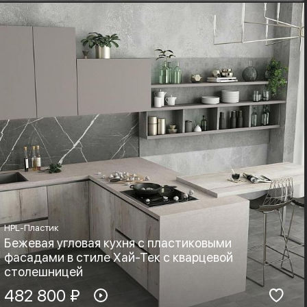
Фурнитура:
Стиль:
Boyard, Blum
Хай-тек, Минимализм
HPL-Пластик
Бежевая угловая кухня с пластиковыми
фасадами в стиле Хай-Тек с кварцевой
столешницей
Материал фасадов:
482 800 ₽
Материал столешницы:
HPL-Пластик
Листовой кварц