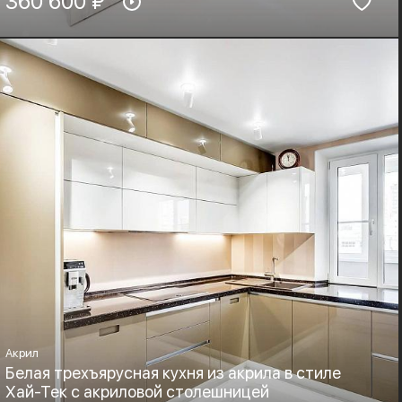
360 600 ₽
МДФ-ПВХ
HPL+основа
Фурнитура:
Стиль:
Boyard, Blum
Классика
Акрил
Белая трехъярусная кухня из акрила в стиле
Хай-Тек c акриловой столешницей