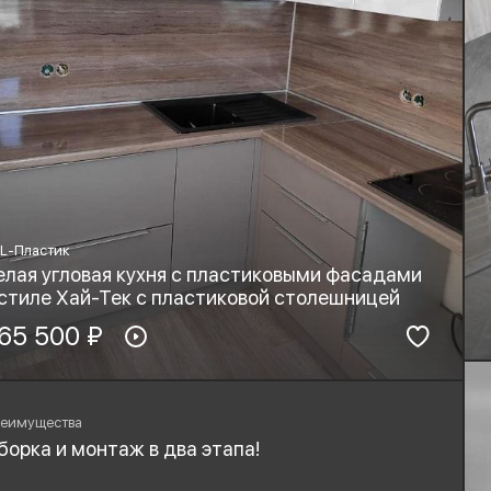
L-Пластик
елая угловая кухня с пластиковыми фасадами
 стиле Хай-Тек с пластиковой столешницей
териал фасадов:
65 500 ₽
Материал столешницы:
PL-Пластик
HPL+основа
рнитура:
Стиль:
yard, Blum
Хай-тек, Минимализм
еимущества
борка и монтаж в два этапа!