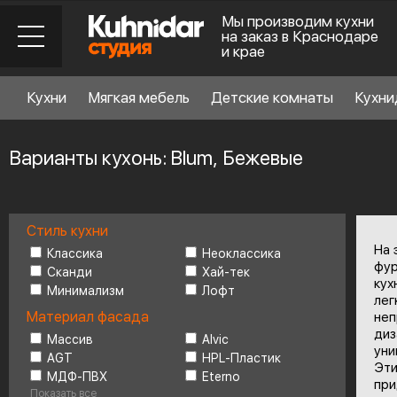
Мы производим кухни
на заказ в Краснодаре
и крае
Кухни
Мягкая мебель
Детские комнаты
Кухни
Варианты кухонь: Blum, Бежевые
Стиль кухни
Стиль кухни
6
На 
Классика
Неоклассика
фур
Сканди
Хай-тек
кух
Минимализм
Лофт
Материал фасада
лег
Материал фасада
неп
диз
Массив
Alvic
уни
AGT
HPL-Пластик
Планировка
6
Эти
МДФ-ПВХ
Eterno
при
Показать все