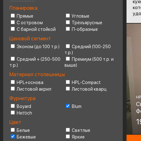
кух
кот
Планировка
Ценовой сегмент
4
удо
Прямые
Угловые
С островом
Трёхъярусные
С барной стойкой
П-образные
Ценовой сегмент
Эконом (до 100 т.р.)
Средний (100-250
т.р.)
Средний + (250-500
Премиум (500 т.р. и
т.р.)
выше)
Материал столешницы
HPL+основа
HPL-Compact
Листовой акрил
Листовой кварц
HP
Фурнитура
С
Boyard
Blum
ф
Hettich
Ма
1
Цвет
H
Белые
Светлые
Бежевые
Яркие
Фу