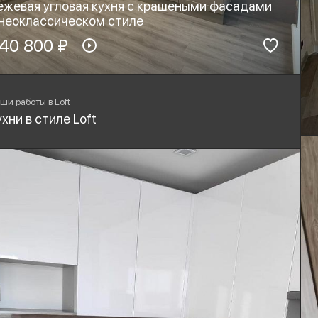
ежевая угловая кухня с крашеными фасадами
 неоклассическом стиле
териал фасадов:
40 800 ₽
Материал столешницы:
ДФ-эмаль
рнитура:
Стиль:
yard, Blum
Неоклассика
ши работы в Loft
ухни в стиле Loft