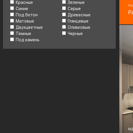
Красные
Зеленые
Bo
Ка
Синие
Серые
Р
Под бетон
Древесные
Матовые
Глянцевые
Двухцветные
Оливковые
Темные
Черные
Под камень
М