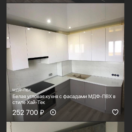
МДФ-ПВХ
Белая угловая кухня с фасадами МДФ-ПВХ в
стиле Хай-Тек
252 700 ₽