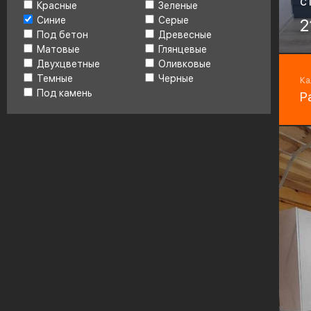
с
Красные
Зеленые
Синие
Серые
Ма
2
Под бетон
Древесные
H
Матовые
Глянцевые
Фу
Двухцветные
Оливковые
Bo
Темные
Черные
Ка
Под камень
Р