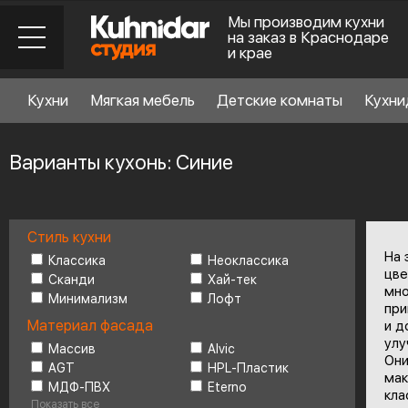
Мы производим кухни
на заказ в Краснодаре
и крае
Кухни
Мягкая мебель
Детские комнаты
Кухни
Варианты кухонь: Синие
Стиль кухни
Стиль кухни
6
На 
Классика
Неоклассика
цве
Сканди
Хай-тек
мно
Минимализм
Лофт
Материал фасада
при
Материал фасада
и д
улу
Массив
Alvic
Они
AGT
HPL-Пластик
Планировка
6
мак
МДФ-ПВХ
Eterno
кла
Показать все