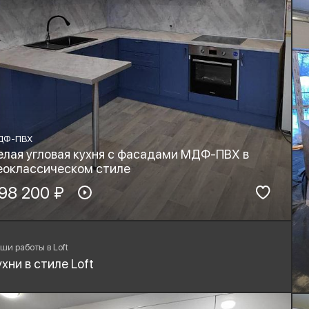
ДФ-ПВХ
елая угловая кухня с фасадами МДФ-ПВХ в
еоклассическом стиле
териал фасадов:
98 200 ₽
Материал столешницы:
ДФ-ПВХ
рнитура:
Стиль:
yard, Blum
Неоклассика
ши работы в Loft
ухни в стиле Loft