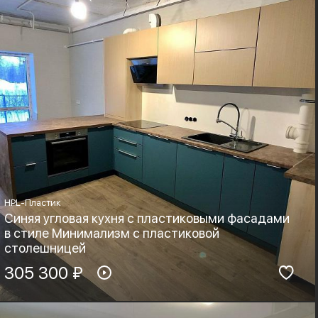
HPL-Пластик
Синяя угловая кухня с пластиковыми фасадами
в стиле Минимализм с пластиковой
столешницей
Материал фасадов:
305 300 ₽
Материал столешницы:
HPL-Пластик
HPL+основа
Фурнитура:
Стиль: