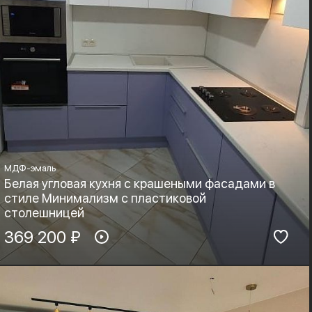
МДФ-эмаль
Белая угловая кухня с крашеными фасадами в
стиле Минимализм с пластиковой
столешницей
Материал фасадов:
369 200 ₽
Материал столешницы:
МДФ-эмаль
HPL+основа
Фурнитура:
Стиль:
Boyard, Blum
Минимализм