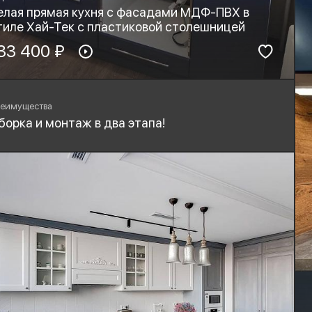
елая прямая кухня с фасадами МДФ-ПВХ в
тиле Хай-Тек с пластиковой столешницей
териал фасадов:
33 400 ₽
Материал столешницы:
ДФ-ПВХ
HPL+основа
рнитура:
Стиль:
yard, Blum
Хай-тек, Минимализм
еимущества
борка и монтаж в два этапа!