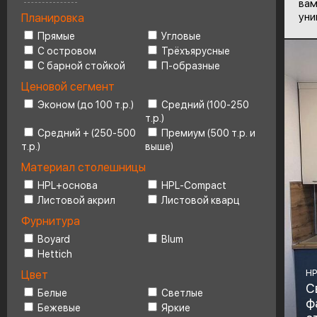
вам
уни
Планировка
Ценовой сегмент
4
Прямые
Угловые
С островом
Трёхъярусные
С барной стойкой
П-образные
Ценовой сегмент
Эконом (до 100 т.р.)
Средний (100-250
т.р.)
Средний + (250-500
Премиум (500 т.р. и
т.р.)
выше)
Материал столешницы
HPL+основа
HPL-Compact
Листовой акрил
Листовой кварц
Фурнитура
Boyard
Blum
Hettich
HP
Цвет
С
Белые
Светлые
ф
Бежевые
Яркие