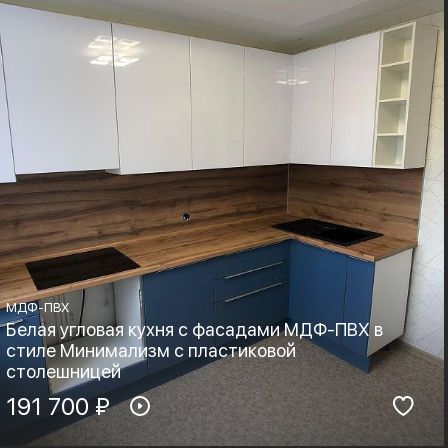
Boyard, Blum
Минимализм
МДФ-ПВХ
Белая угловая кухня с фасадами МДФ-ПВХ в
стиле Минимализм с пластиковой
столешницей
Материал фасадов:
191 700 ₽
Материал столешницы:
МДФ-ПВХ
HPL+основа