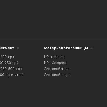
сегмент
4
Материал столешницы
4
100 т.р.)
HPL+основа
0-250 т.р.)
HPL-Compact
250-500 т.р.)
Листовой акрил
0 т.р. и выше)
Листовой кварц