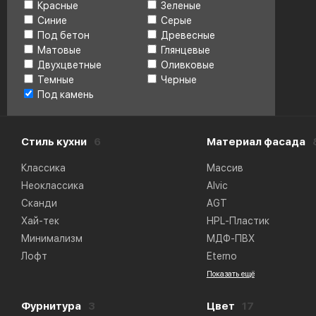
Красные
Зеленые
Синие
Серые
Под бетон
Древесные
Матовые
Глянцевые
Двухцветные
Оливковые
Темные
Черные
Под камень
Стиль кухни
6
Материал фасада
Классика
Массив
Неоклассика
Alvic
Сканди
AGT
Хай-тек
HPL-Пластик
Минимализм
МДФ-ПВХ
Лофт
Eterno
Показать ещё
Фурнитура
3
Цвет
17