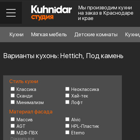
Мы производим кухни
на заказ в Краснодаре
и крае
Кухни
Мягкая мебель
Детские комнаты
Кухни
Варианты кухонь: Hettich, Под камень
Стиль кухни
Стиль кухни
6
Классика
Неоклассика
Сканди
Хай-тек
Минимализм
Лофт
Материал фасада
Материал фасада
Массив
Alvic
AGT
HPL-Пластик
Планировка
6
МДФ-ПВХ
Eterno
Показать все