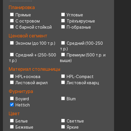
Планировка
Ценовой сегмент
4
Прямые
Угловые
С островом
Трёхъярусные
С барной стойкой
П-образные
Ценовой сегмент
Эконом (до 100 т.р.)
Средний (100-250
т.р.)
Средний + (250-500
Премиум (500 т.р. и
т.р.)
выше)
Материал столешницы
HPL+основа
HPL-Compact
Листовой акрил
Листовой кварц
Фурнитура
Boyard
Blum
Hettich
Цвет
Белые
Светлые
Бежевые
Яркие