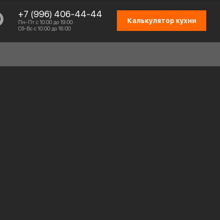
+7 (996) 406-44-44
Калькулятор кухни
Пн-Пт с 10:00 до 19:00
Сб-Вс с 10:00 до 18:00
СХЕМА РАБОТЫ
ОТЗЫВЫ КЛИЕНТОВ
ПРИСОЕДИНИТЬСЯ К КОМАНДЕ
КОНТАКТЫ