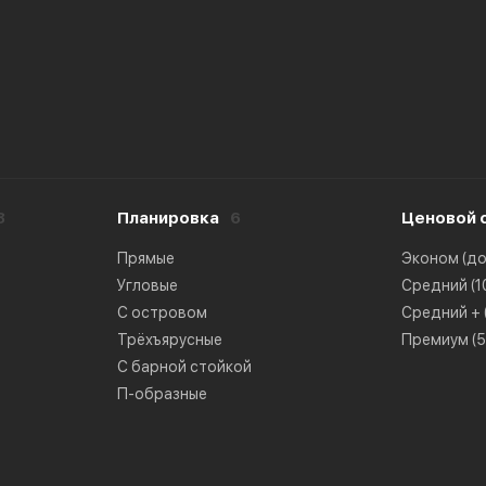
8
Планировка
6
Ценовой 
Прямые
Эконом (до 
Угловые
Средний (10
С островом
Средний + (
Трёхъярусные
Премиум (50
С барной стойкой
П-образные