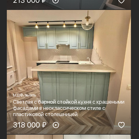
213 000 ₽
МДФ-эмаль
Светлая с барной стойкой кухня с крашеными
фасадами в неоклассическом стиле с
пластиковой столешницей
318 000 ₽