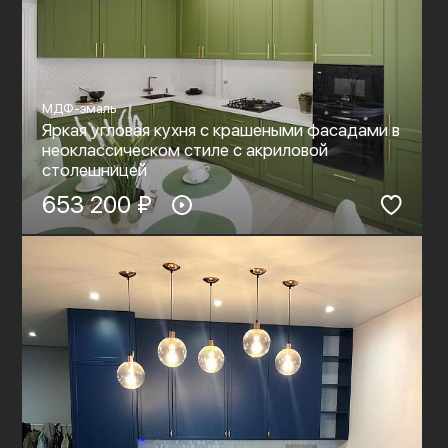
МДФ-эмаль
Яркая угловая кухня с крашеными фасадами в
неоклассическом стиле c акриловой
столешницей
653 200 ₽