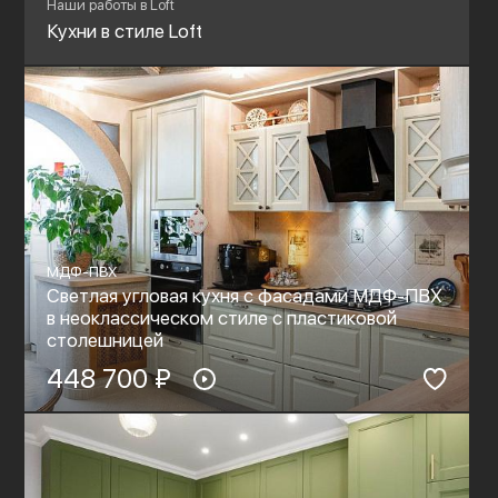
Наши работы в Loft
Кухни в стиле Loft
МДФ-ПВХ
Светлая угловая кухня с фасадами МДФ-ПВХ
в неоклассическом стиле с пластиковой
столешницей
448 700 ₽