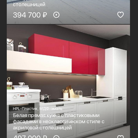
столешницей
394 700 ₽
HPL-Пластик, МДФ-эмаль
Белая прямая кухня с пластиковыми
фасадами в неоклассическом стиле c
акриловой столешницей