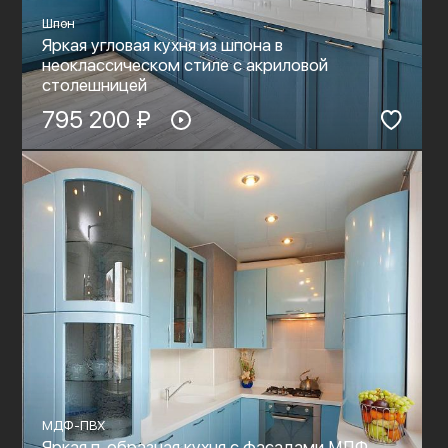
Шпон
Яркая угловая кухня из шпона в
неоклассическом стиле c акриловой
столешницей
795 200 ₽
МДФ-ПВХ
Яркая п-образная кухня с фасадами МДФ-