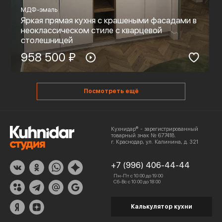
МДФ-эмаль
Яркая прямая кухня с крашеными фасадами в
неоклассическом стиле с кварцевой
столешницей
958 500 ₽
Посмотреть ещё
Кухнидар® - зарегистрированный
товарный знак № 677418.
г. Краснодар, ул. Калинина, д. 321
+7 (996) 406-44-44
Пн-Пт с 10:00 до 19:00
Сб-Вс с 10:00 до 18:00
Калькулятор кухни