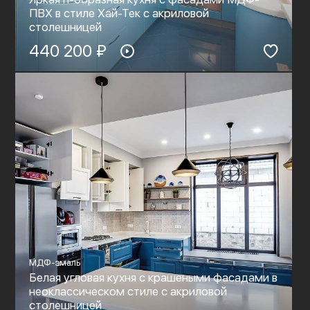
ПВХ в стиле Хай-Тек c акриловой
столешницей
440 200 ₽
МДФ-эмаль
Белая угловая кухня с крашеными фасадами в
неоклассическом стиле c акриловой
столешницей