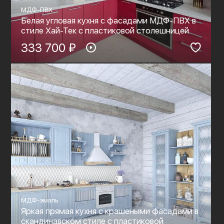
МДФ-ПВХ
Белая угловая кухня с фасадами МДФ-ПВХ в
стиле Хай-Тек с пластиковой столешницей
333 700 ₽
МДФ-эмаль
Яркая прямая кухня с крашеными фасадами в
скандинавском стиле с пластиковой