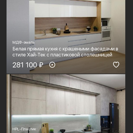
МДФ-эмаль
Белая прямая кухня с крашеными фасадами в
стиле Хай-Тек с пластиковой столешницей
281 100 ₽
HPL-Пластик