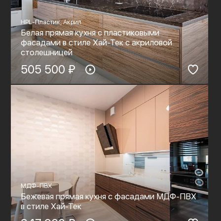
HPL-Пластик, Акрил
Белая прямая кухня с пластиковыми
фасадами в стиле Хай-Тек c акриловой
столешницей
505 500 ₽
МДФ-ПВХ
Бежевая прямая кухня с фасадами МДФ-ПВХ
в стиле Хай-Тек