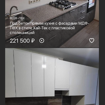
МДФ-ПВХ
Под бетон прямая кухня с фасадами МДФ-
ПВХ в стиле Хай-Тек с пластиковой
столешницей
221 500 ₽