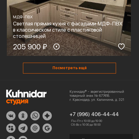
МДФ-ПВХ
Светлая прямая кухня с фасадами МДФ-ПВХ
в классическом стиле с пластиковой
столешницей
205 900 ₽
Посмотреть ещё
Кухнидар® - зарегистрированный
товарный знак № 677418.
г. Краснодар, ул. Калинина, д. 321
+7 (996) 406-44-44
Пн-Пт с 10:00 до 19:00
Сб-Вс с 10:00 до 18:00