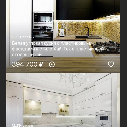
HPL-Пластик
Белая угловая кухня с пластиковыми
фасадами в стиле Хай-Тек с пластиковой
столешницей
394 700 ₽
МДФ-эмаль