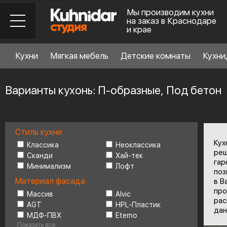
Мы производим кухни
на заказ в Краснодаре
и крае
Кухни
Мягкая мебель
Детские комнаты
Кухни
Варианты кухонь: П-образные, Под бетон
Стиль кухни
Стиль кухни
6
Кух
Классика
Неоклассика
реш
Сканди
Хай-тек
гар
Минимализм
Лофт
Материал фасада
поз
Материал фасада
в В
про
Массив
Alvic
рас
AGT
HPL-Пластик
Планировка
6
дан
МДФ-ПВХ
Eterno
Показать все