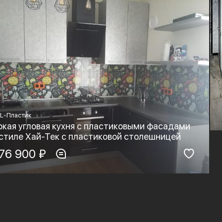
L-Пластик
ркая угловая кухня с пластиковыми фасадами
 стиле Хай-Тек с пластиковой столешницей
териал фасадов:
76 900 ₽
Материал столешницы:
PL-Пластик
HPL+основа
рнитура:
Стиль:
yard, Blum
Хай-тек, Минимализм