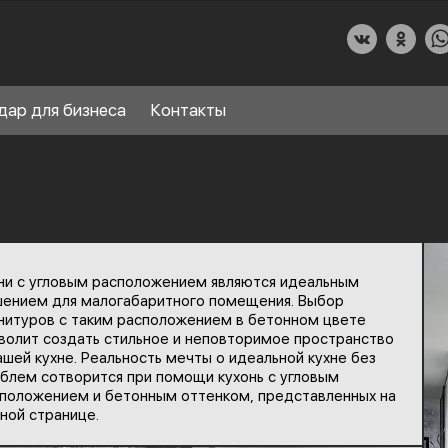
дар для бизнеса
Контакты
О КУХНИДАР
ни с угловым расположением являются идеальным
НАШИ УСЛУГИ
ением для малогабаритного помещения. Выбор
нитуров с таким расположением в бетонном цвете
СПРАВОЧНЫЙ РАЗДЕЛ
волит создать стильное и неповторимое пространство
8
ашей кухне. Реальность мечты о идеальной кухне без
ПАРТНЕРЫ
блем сотворится при помощи кухонь с угловым
положением и бетонным оттенком, представленных на
ной странице.