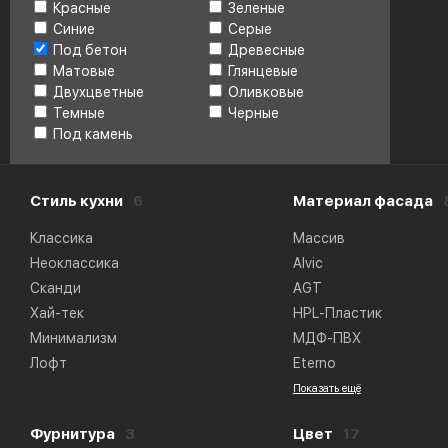
Красные
Зеленые
Синие
Серые
Под бетон
Древесные
Матовые
Глянцевые
Двухцветные
Оливковые
Темные
Черные
Под камень
Стиль кухни
6
Материал фасада
Классика
Массив
Неоклассика
Alvic
Сканди
AGT
Хай-тек
HPL-Пластик
Минимализм
МДФ-ПВХ
Лофт
Eterno
Показать ещё
Фурнитура
3
Цвет
17