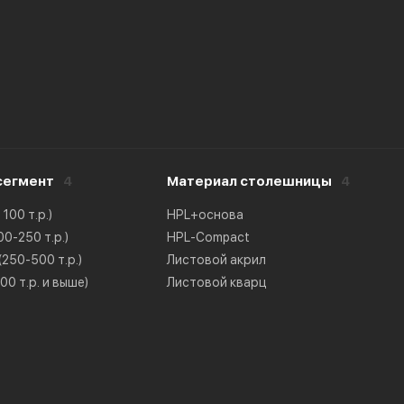
сегмент
4
Материал столешницы
4
100 т.р.)
HPL+основа
0-250 т.р.)
HPL-Compact
250-500 т.р.)
Листовой акрил
0 т.р. и выше)
Листовой кварц