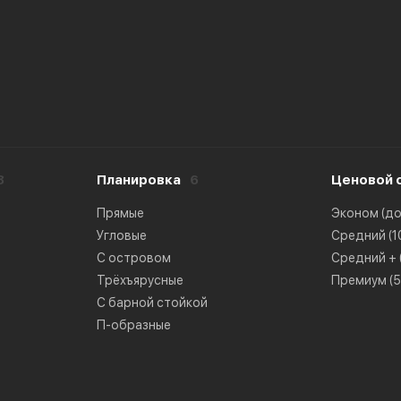
8
Планировка
6
Ценовой 
Прямые
Эконом (до 
Угловые
Средний (10
С островом
Средний + (
Трёхъярусные
Премиум (50
С барной стойкой
П-образные