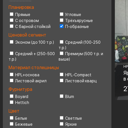
Планировка
Ценовой сегмент
4
Прямые
Угловые
С островом
Трёхъярусные
С барной стойкой
П-образные
Ценовой сегмент
Эконом (до 100 т.р.)
Средний (100-250
т.р.)
Средний + (250-500
Премиум (500 т.р. и
т.р.)
выше)
HP
Материал столешницы
Я
HPL+основа
HPL-Compact
в
Листовой акрил
Листовой кварц
Ма
2
Фурнитура
H
Boyard
Blum
Hettich
Фу
Bo
Цвет
Белые
Светлые
Бежевые
Яркие