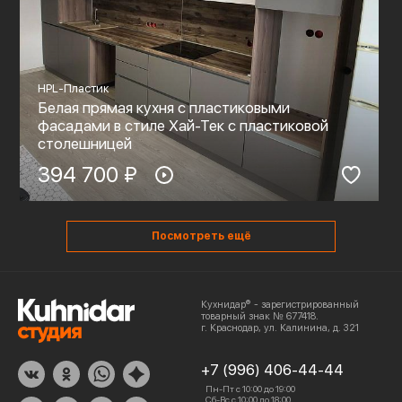
HPL-Пластик
Белая прямая кухня с пластиковыми
фасадами в стиле Хай-Тек с пластиковой
столешницей
394 700 ₽
Посмотреть ещё
Кухнидар® - зарегистрированный
товарный знак № 677418.
г. Краснодар, ул. Калинина, д. 321
+7 (996) 406-44-44
Пн-Пт с 10:00 до 19:00
Сб-Вс с 10:00 до 18:00