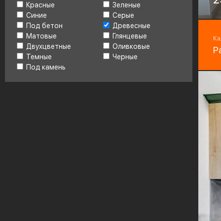
Красные
Зеленые
М
Синие
Серые
Фу
Под бетон
Древесные
Bo
Матовые
Глянцевые
Ка
Двухцветные
Оливковые
Р
Темные
Черные
Под камень