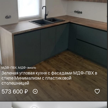
МДФ-ПВХ, МДФ-эмаль
Зеленая угловая кухня с фасадами МДФ-ПВХ в
стиле Минимализм с пластиковой
столешницей
Материал фасадов:
573 600 ₽
Материал столешницы:
МДФ-ПВХ, МДФ-эмаль
HPL+основа
Фурнитура:
Стиль: