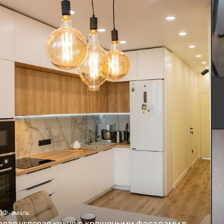
ДФ-эмаль
елая угловая кухня с крашеными фасадами в