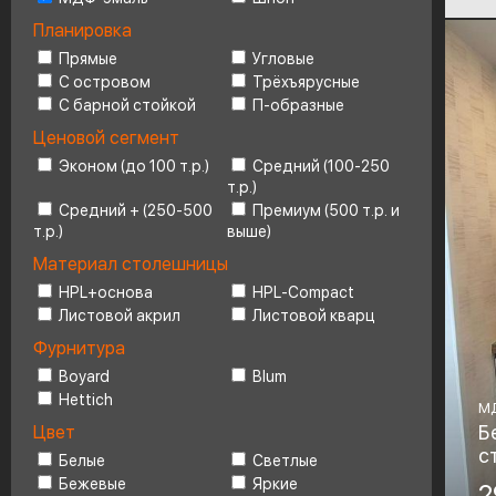
Планировка
Ценовой сегмент
4
Прямые
Угловые
С островом
Трёхъярусные
С барной стойкой
П-образные
Ценовой сегмент
Эконом (до 100 т.р.)
Средний (100-250
т.р.)
Средний + (250-500
Премиум (500 т.р. и
т.р.)
выше)
Материал столешницы
HPL+основа
HPL-Compact
Листовой акрил
Листовой кварц
Фурнитура
Boyard
Blum
Hettich
М
Б
Цвет
с
Белые
Светлые
Бежевые
Яркие
Ма
2