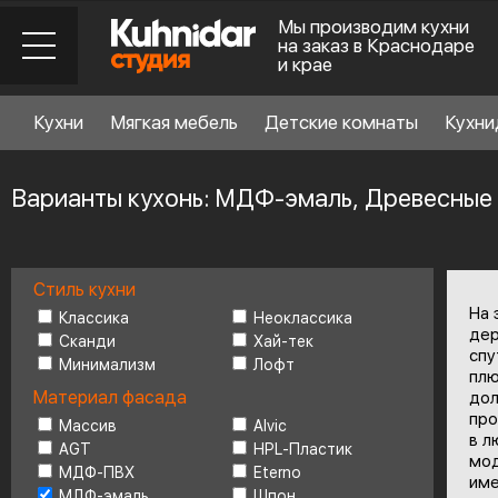
Мы производим кухни
на заказ в Краснодаре
и крае
Кухни
Мягкая мебель
Детские комнаты
Кухни
Варианты кухонь: МДФ-эмаль, Древесные
Стиль кухни
Стиль кухни
6
На 
Классика
Неоклассика
дер
Сканди
Хай-тек
спу
Минимализм
Лофт
Материал фасада
плю
Материал фасада
дол
про
Массив
Alvic
в л
AGT
HPL-Пластик
Планировка
6
мод
МДФ-ПВХ
Eterno
име
МДФ-эмаль
Шпон