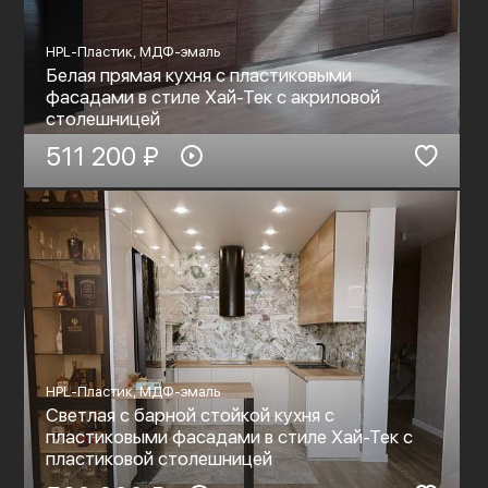
HPL-Пластик, МДФ-эмаль
Белая прямая кухня с пластиковыми
фасадами в стиле Хай-Тек c акриловой
столешницей
511 200 ₽
HPL-Пластик, МДФ-эмаль
Светлая с барной стойкой кухня с
пластиковыми фасадами в стиле Хай-Тек с
пластиковой столешницей