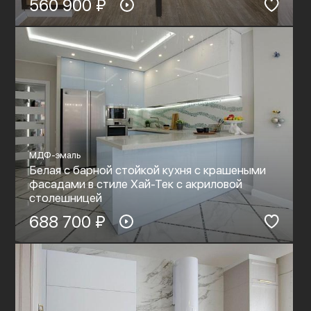
560 900 ₽
МДФ-эмаль
Белая с барной стойкой кухня с крашеными
фасадами в стиле Хай-Тек c акриловой
столешницей
688 700 ₽