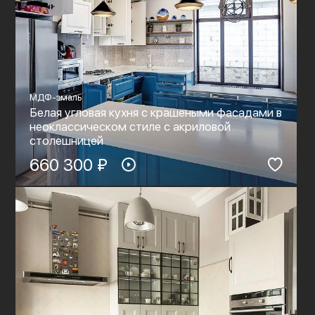
МДФ-эмаль
Белая угловая кухня с крашеными фасадами в
неоклассическом стиле c акриловой
столешницей
660 300 ₽