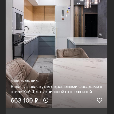
МДФ-эмаль, Шпон
Белая угловая кухня с крашеными фасадами в
стиле Хай-Тек c акриловой столешницей
663 100 ₽