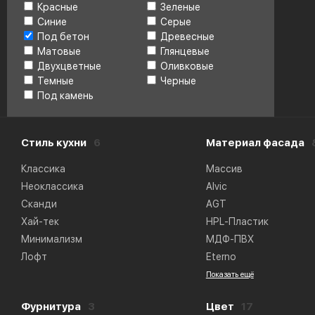
Красные
Зеленые
Синие
Серые
Под бетон
Древесные
Матовые
Глянцевые
Двухцветные
Оливковые
Темные
Черные
Под камень
Стиль кухни
6
Материал фасада
Классика
Массив
Неоклассика
Alvic
Сканди
AGT
Хай-тек
HPL-Пластик
Минимализм
МДФ-ПВХ
Лофт
Eterno
Показать ещё
Фурнитура
3
Цвет
17