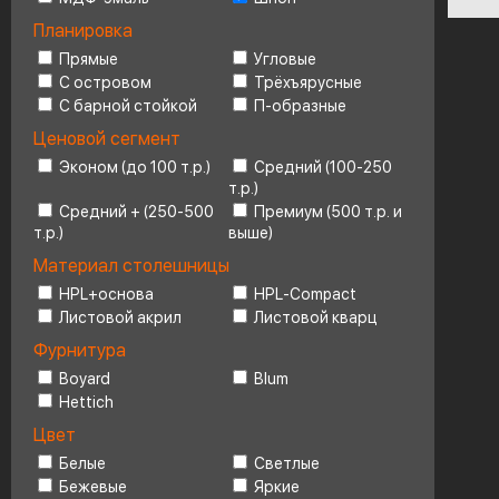
Планировка
Ценовой сегмент
4
Прямые
Угловые
С островом
Трёхъярусные
С барной стойкой
П-образные
Ценовой сегмент
Эконом (до 100 т.р.)
Средний (100-250
т.р.)
Средний + (250-500
Премиум (500 т.р. и
т.р.)
выше)
Материал столешницы
HPL+основа
HPL-Compact
Листовой акрил
Листовой кварц
Фурнитура
Boyard
Blum
Hettich
Цвет
Белые
Светлые
Бежевые
Яркие