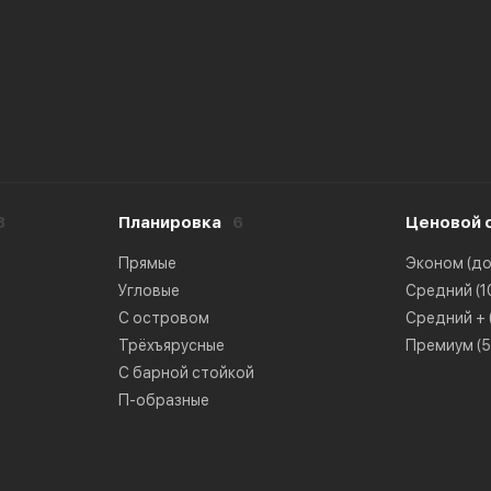
8
Планировка
6
Ценовой 
Прямые
Эконом (до 
Угловые
Средний (10
С островом
Средний + (
Трёхъярусные
Премиум (50
С барной стойкой
П-образные