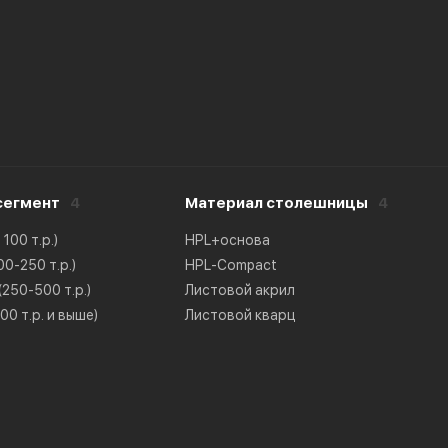
сегмент
4
Материал столешницы
4
100 т.р.)
HPL+основа
0-250 т.р.)
HPL-Compact
250-500 т.р.)
Листовой акрил
0 т.р. и выше)
Листовой кварц