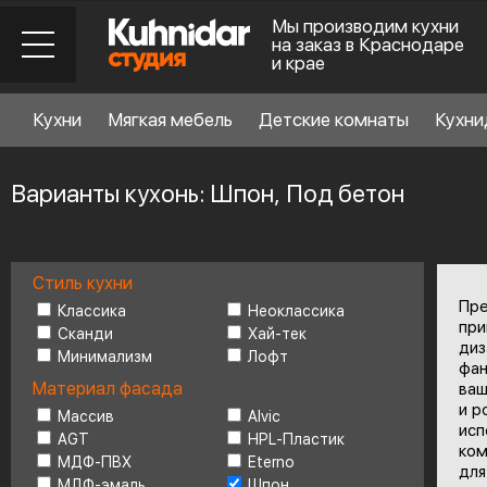
Мы производим кухни
на заказ в Краснодаре
и крае
Кухни
Мягкая мебель
Детские комнаты
Кухни
Варианты кухонь: Шпон, Под бетон
Стиль кухни
Стиль кухни
6
Пре
Классика
Неоклассика
при
Сканди
Хай-тек
диз
Минимализм
Лофт
Материал фасада
фан
Материал фасада
ваш
и р
Массив
Alvic
исп
AGT
HPL-Пластик
Планировка
6
ком
МДФ-ПВХ
Eterno
для
МДФ-эмаль
Шпон