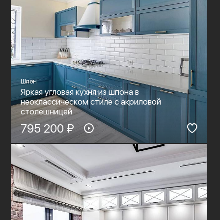
Шпон
Яркая угловая кухня из шпона в
неоклассическом стиле c акриловой
столешницей
795 200 ₽