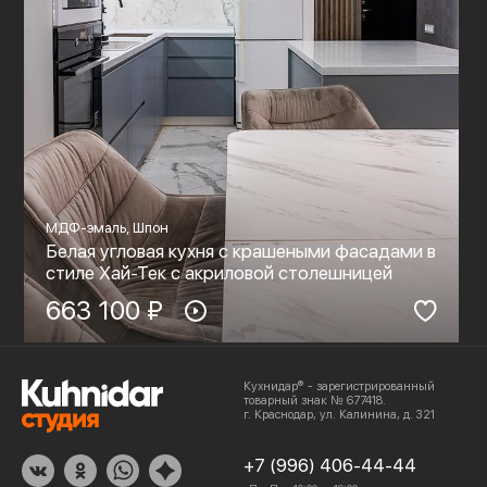
МДФ-эмаль, Шпон
Белая угловая кухня с крашеными фасадами в
стиле Хай-Тек c акриловой столешницей
663 100 ₽
Кухнидар® - зарегистрированный
товарный знак № 677418.
г. Краснодар, ул. Калинина, д. 321
+7 (996) 406-44-44