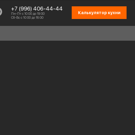
+7 (996) 406-44-44
Калькулятор кухни
Пн-Пт с 10:00 до 19:00
Сб-Вс с 10:00 до 18:00
СХЕМА РАБОТЫ
ОТЗЫВЫ КЛИЕНТОВ
ПРИСОЕДИНИТЬСЯ К КОМАНДЕ
КОНТАКТЫ