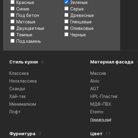
Красные
Зеленые
Синие
Серые
Под бетон
Древесные
Матовые
Глянцевые
Двухцветные
Оливковые
Темные
Черные
Под камень
Стиль кухни
6
Материал фасада
Классика
Массив
Неоклассика
Alvic
Сканди
AGT
Хай-тек
HPL-Пластик
Минимализм
МДФ-ПВХ
Лофт
Eterno
Показать ещё
Фурнитура
3
Цвет
17