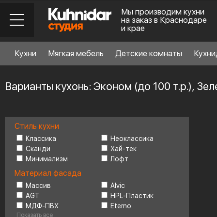
Мы производим кухни
на заказ в Краснодаре
и крае
Кухни
Мягкая мебель
Детские комнаты
Кухни
Варианты кухонь: Эконом (до 100 т.р.), Зе
Стиль кухни
Стиль кухни
6
Классика
Неоклассика
Сканди
Хай-тек
Минимализм
Лофт
Материал фасада
Материал фасада
Массив
Alvic
AGT
HPL-Пластик
Планировка
6
МДФ-ПВХ
Eterno
Показать все