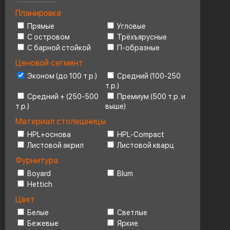
Планировка
Ценовой сегмент
4
Прямые
Угловые
С островом
Трёхъярусные
С барной стойкой
П-образные
Ценовой сегмент
Эконом (до 100 т.р.)
Средний (100-250
т.р.)
Средний + (250-500
Премиум (500 т.р. и
т.р.)
выше)
Материал столешницы
HPL+основа
HPL-Compact
Листовой акрил
Листовой кварц
Фурнитура
Boyard
Blum
Hettich
Цвет
Белые
Светлые
Бежевые
Яркие