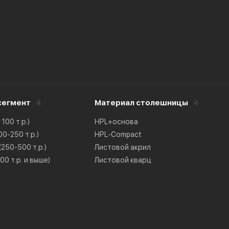
сегмент
4
Материал столешницы
4
100 т.р.)
HPL+основа
0-250 т.р.)
HPL-Compact
250-500 т.р.)
Листовой акрил
0 т.р. и выше)
Листовой кварц