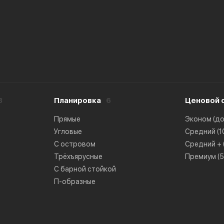
8
Планировка
6
Ценовой 
Прямые
Эконом (до 
Угловые
Средний (10
С островом
Средний + (
Трёхъярусные
Премиум (50
С барной стойкой
П-образные