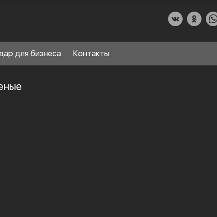
дар для бизнеса
Контакты
леные
О КУХНИДАР
НАШИ УСЛУГИ
СПРАВОЧНЫЙ РАЗДЕЛ
8
ПАРТНЕРЫ