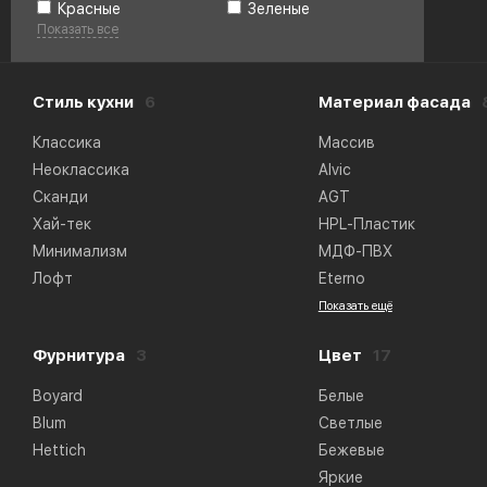
Красные
Зеленые
Показать все
Стиль кухни
6
Материал фасада
Классика
Массив
Неоклассика
Alvic
Сканди
AGT
Хай-тек
HPL-Пластик
Минимализм
МДФ-ПВХ
Лофт
Eterno
Показать ещё
Фурнитура
3
Цвет
17
Boyard
Белые
Blum
Светлые
Hettich
Бежевые
Яркие