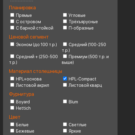
Планировка
Ценовой сегмент
4
Прямые
Угловые
С островом
Трёхъярусные
С барной стойкой
П-образные
Ценовой сегмент
Эконом (до 100 т.р.)
Средний (100-250
т.р.)
Средний + (250-500
Премиум (500 т.р. и
т.р.)
выше)
Материал столешницы
HPL+основа
HPL-Compact
Листовой акрил
Листовой кварц
Фурнитура
Boyard
Blum
Hettich
Цвет
Белые
Светлые
Бежевые
Яркие