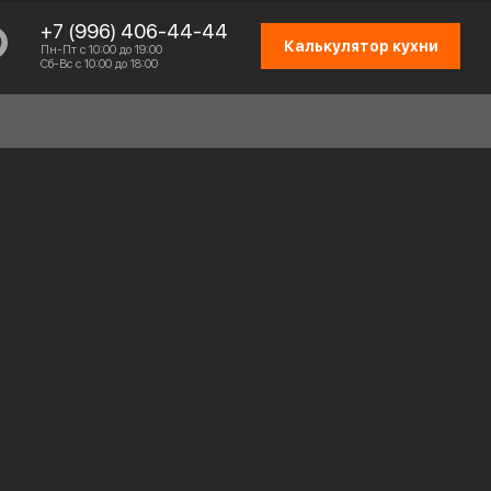
+7 (996) 406-44-44
Калькулятор кухни
Пн-Пт с 10:00 до 19:00
Сб-Вс с 10:00 до 18:00
СХЕМА РАБОТЫ
ОТЗЫВЫ КЛИЕНТОВ
ПРИСОЕДИНИТЬСЯ К КОМАНДЕ
КОНТАКТЫ