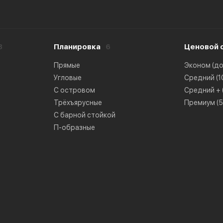
8
Планировка
6
Ценовой 
Прямые
Эконом (до 
Угловые
Средний (10
С островом
Средний + (
Трёхъярусные
Премиум (50
С барной стойкой
П-образные