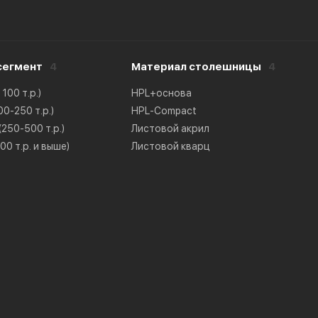
сегмент
4
Материал столешницы
4
100 т.р.)
HPL+основа
0-250 т.р.)
HPL-Compact
250-500 т.р.)
Листовой акрил
0 т.р. и выше)
Листовой кварц