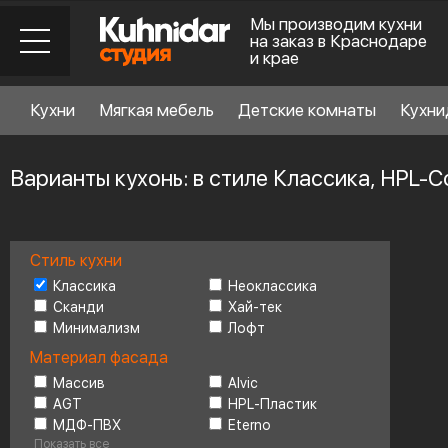
Мы производим кухни
на заказ в Краснодаре
и крае
Кухни
Мягкая мебель
Детские комнаты
Кухни
Варианты кухонь: в стиле Классика, HPL-
Стиль кухни
Стиль кухни
6
Классика
Неоклассика
Сканди
Хай-тек
Минимализм
Лофт
Материал фасада
Материал фасада
Массив
Alvic
AGT
HPL-Пластик
Планировка
6
МДФ-ПВХ
Eterno
Показать все