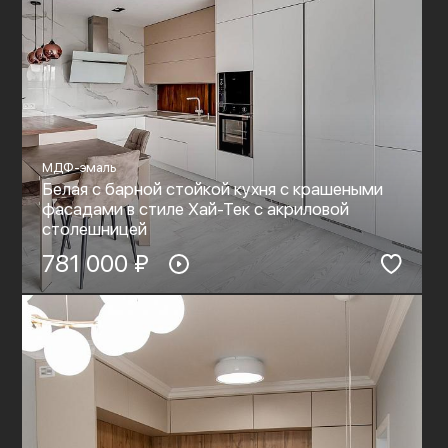
МДФ-эмаль
Белая с барной стойкой кухня с крашеными
фасадами в стиле Хай-Тек c акриловой
столешницей
781 000 ₽