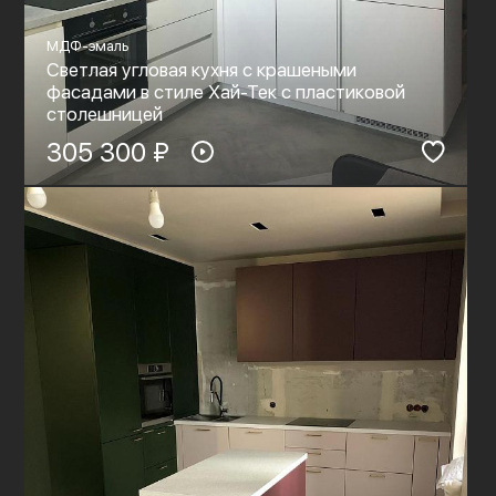
МДФ-эмаль
Светлая угловая кухня с крашеными
фасадами в стиле Хай-Тек с пластиковой
столешницей
305 300 ₽