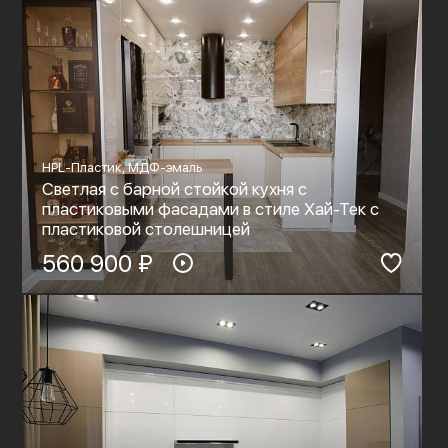
HPL-Пластик, МДФ-эмаль
Светлая с барной стойкой кухня с
пластиковыми фасадами в стиле Хай-Тек с
пластиковой столешницей
560 900 ₽