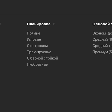
8
Планировка
6
Ценовой 
Прямые
Эконом (до 
Угловые
Средний (10
С островом
Средний + (
Трёхъярусные
Премиум (50
С барной стойкой
П-образные