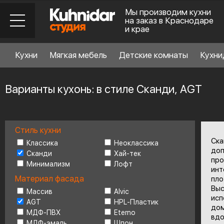
Мы производим кухни
на заказ в Краснодаре
и крае
Кухни
Мягкая мебель
Детские комнаты
Кухни
Варианты кухонь: в стиле Сканди, AGT
Стиль кухни
Стиль кухни
6
Ска
Классика
Неоклассика
доп
Сканди
Хай-тек
про
Минимализм
Лофт
Материал фасада
инт
Материал фасада
пло
Выс
Массив
Alvic
исп
AGT
HPL-Пластик
Планировка
6
дом
МДФ-ПВХ
Eterno
вдо
МДФ-эмаль
Шпон