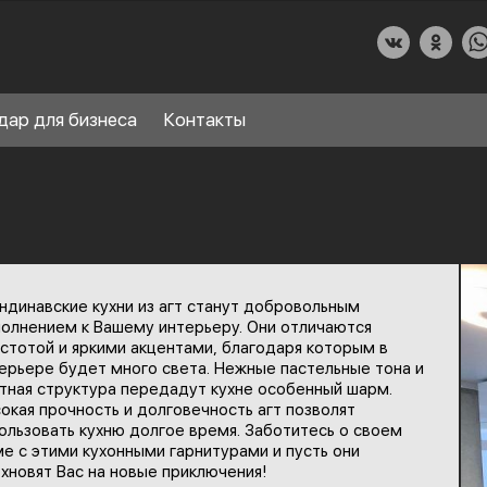
дар для бизнеса
Контакты
О КУХНИДАР
ндинавские кухни из агт станут добровольным
НАШИ УСЛУГИ
олнением к Вашему интерьеру. Они отличаются
стотой и яркими акцентами, благодаря которым в
СПРАВОЧНЫЙ РАЗДЕЛ
ерьере будет много света. Нежные пастельные тона и
8
тная структура передадут кухне особенный шарм.
ПАРТНЕРЫ
окая прочность и долговечность агт позволят
ользовать кухню долгое время. Заботитесь о своем
е с этими кухонными гарнитурами и пусть они
хновят Вас на новые приключения!