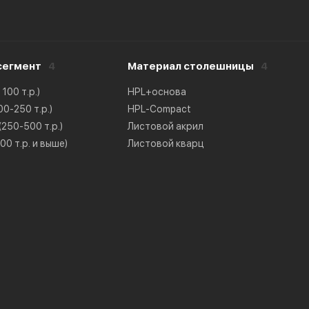
сегмент
4
Материал столешницы
4
100 т.р.)
HPL+основа
0-250 т.р.)
HPL-Compact
250-500 т.р.)
Листовой акрил
0 т.р. и выше)
Листовой кварц