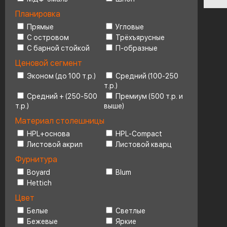
Планировка
Ценовой сегмент
4
Прямые
Угловые
С островом
Трёхъярусные
С барной стойкой
П-образные
Ценовой сегмент
Эконом (до 100 т.р.)
Средний (100-250
т.р.)
Средний + (250-500
Премиум (500 т.р. и
т.р.)
выше)
Материал столешницы
HPL+основа
HPL-Compact
Листовой акрил
Листовой кварц
Фурнитура
Boyard
Blum
Hettich
Цвет
Белые
Светлые
Бежевые
Яркие