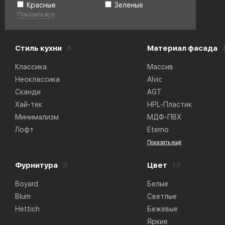
Красные
Зеленые
Показать все
Стиль кухни
6
Материал фасада
Классика
Массив
Неоклассика
Alvic
Сканди
AGT
Хай-тек
HPL-Пластик
Минимализм
МДФ-ПВХ
Лофт
Eterno
Показать ещё
Фурнитура
3
Цвет
17
Boyard
Белые
Blum
Светлые
Hettich
Бежевые
Яркие