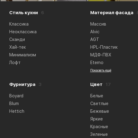
Стиль кухни
6
Материал фасада
Классика
Массив
Неоклассика
Alvic
Сканди
AGT
Хай-тек
HPL-Пластик
Минимализм
МДФ-ПВХ
Лофт
Eterno
Показать ещё
Фурнитура
3
Цвет
17
Boyard
Белые
Blum
Светлые
Hettich
Бежевые
Яркие
Красные
Зеленые