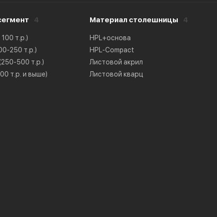
сегмент
4
Материал столешницы
4
100 т.р.)
HPL+основа
0-250 т.р.)
HPL-Compact
250-500 т.р.)
Листовой акрил
0 т.р. и выше)
Листовой кварц