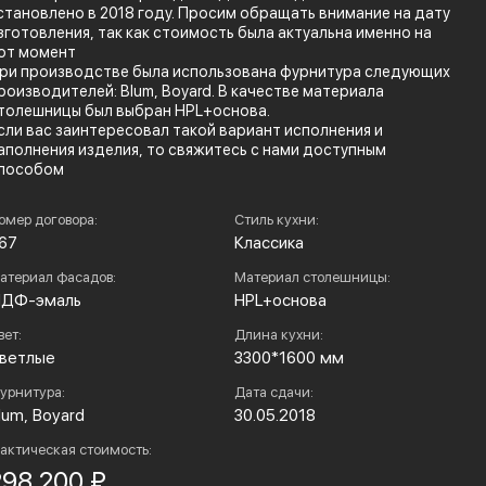
становлено в 2018 году. Просим обращать внимание на дату
зготовления, так как стоимость была актуальна именно на
от момент
ри производстве была использована фурнитура следующих
роизводителей: Blum, Boyard. В качестве материала
толешницы был выбран HPL+основа.
сли вас заинтересовал такой вариант исполнения и
аполнения изделия, то свяжитесь с нами доступным
пособом
омер договора:
Стиль кухни:
67
Классика
атериал фасадов:
Материал столешницы:
ДФ-эмаль
HPL+основа
вет:
Длина кухни:
ветлые
3300*1600 мм
урнитура:
Дата сдачи:
lum, Boyard
30.05.2018
актическая стоимость:
298 200 ₽