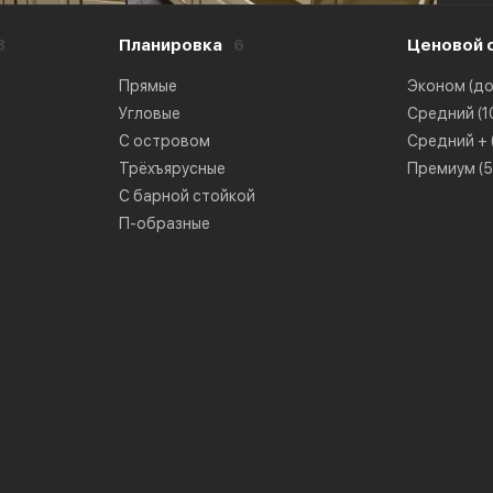
8
Планировка
6
Ценовой 
Прямые
Эконом (до 
Угловые
Средний (10
С островом
Средний + (
Трёхъярусные
Премиум (50
С барной стойкой
П-образные