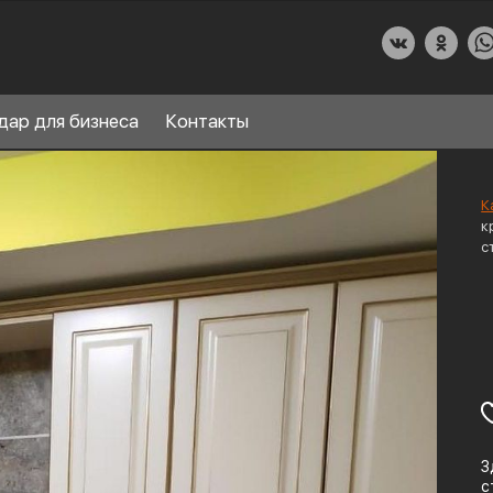
дар для бизнеса
Контакты
К
к
с
О КУХНИДАР
НАШИ УСЛУГИ
СПРАВОЧНЫЙ РАЗДЕЛ
8
ПАРТНЕРЫ
З
с