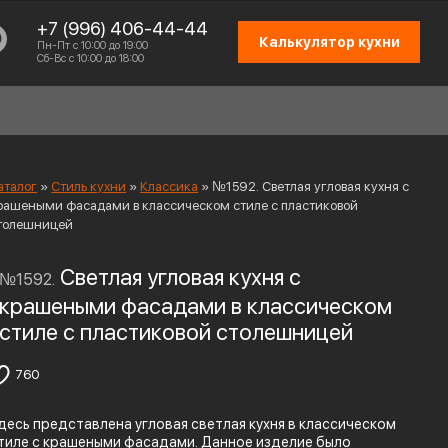
+7 (996) 406-44-44
Калькулятор кухни
Пн-Пт с 10:00 до 19:00
Сб-Вс с 10:00 до 18:00
аталог
»
Стиль кухни
»
Классика
»
№1592. Светлая угловая кухня с
рашеными фасадами в классическом стиле с пластиковой
толешницей
СХЕМА РАБОТЫ
Светлая угловая кухня с
№1592.
ОТЗЫВЫ КЛИЕНТОВ
крашеными фасадами в классическом
стиле с пластиковой столешницей
ПРИСОЕДИНИТЬСЯ К КОМАНДЕ
КОНТАКТЫ
760
десь представлена угловая светлая кухня в классическом
тиле с крашеными фасадами. Данное изделие было