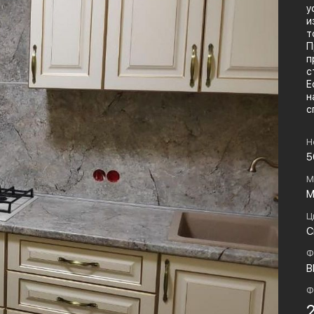
у
и
т
П
п
с
Е
н
с
Н
5
М
М
Ц
С
Ф
B
Ф