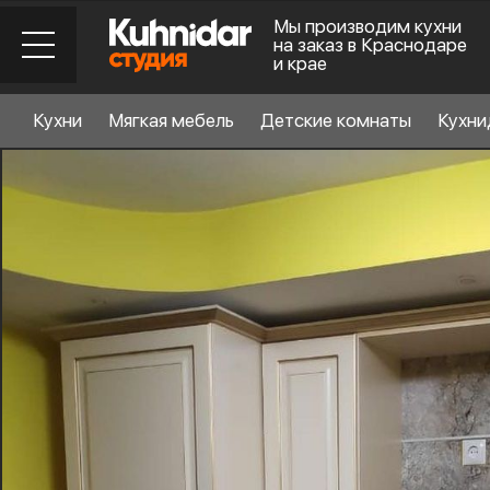
Мы производим кухни
на заказ в Краснодаре
и крае
Кухни
Мягкая мебель
Детские комнаты
Кухни
Стиль кухни
6
Материал фасада
Планировка
6