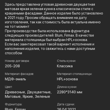
Здесь представлена угловая древесная двухцветная
матовая яркая зеленая кухня в классическом стиле с
крашеными фасадами. Данное изделие было установлено
в 2021 году. Просим обращать внимание на дату
изготовления, так как стоимость была актуальна именно
на тот момент
При производстве была использована фурнитура
следующих производителей: Blum, Firmax. В качестве
материала столешницы был выбран HPL+основа.
Если вас заинтересовал такой вариант исполнения и
наполнения изделия, то свяжитесь с нами доступным
способом
Номер договора:
Стиль кухни:
205-208
Классика
Материал фасадов:
Материал столешницы:
МДФ-эмаль
HPL+основа
Цвет:
Длина кухни:
Древесные, Двухцветные,
2280*3140 мм
Матовые, Яркие, Зеленые
Фурнитура:
Дата сдачи:
Blum, Firmax
26.04.2021