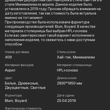
древесная двухцветная светлая кухня в стиле Хай-Тек и в
стиле Минимализм из акрила. Данное изделие было
установлено в 2019 году. Просим обращать внимание на
дату изготовления, так как стоимость была актуальна
именно на тот момент
При производстве была использована фурнитура
следующих производителей: Blum, Boyard. В качестве
материала столешницы был выбран HPL+основа.
Если вас заинтересовал такой вариант исполнения и
наполнения изделия, то свяжитесь с нами доступным
способом
Номер договора:
Стиль кухни:
409
Хай-тек, Минимализм
Материал фасадов:
Материал столешницы:
Акрил
HPL+основа
Цвет:
Длина кухни:
Белые, Древесные,
2830*1850 мм
Двухцветные, Светлые
Фурнитура:
Дата сдачи:
Blum, Boyard
25.04.2019
Фактическая стоимость: