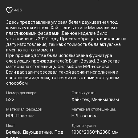
436
Здесь представлена угловая белая двухцветная под
камень кухня в стиле Хай-Тек и в стиле Минимализм с
пластиковыми фасадами. Данное изделие было
установлено в 2017 году. Просим обращать внимание на
дату изготовления, так как стоимость была актуальна
именно на тот момент
При производстве была использована фурнитура
следующих производителей: Blum, Boyard. В качестве
материала столешницы был выбран HPL+основа.
Если вас заинтересовал такой вариант исполнения и
наполнения изделия, то свяжитесь с нами доступным
способом
Номер договора:
Стиль кухни:
522
Хай-тек, Минимализм
Материал фасадов:
Материал столешницы:
HPL-Пластик
HPL+основа
Цвет:
Длина кухни:
Белые, Двухцветные, Под
1930*2060*h2360 мм
камень