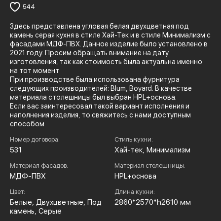
544
Здесь представлена угловая белая двухцветная под
камень серая кухня в стиле Хай-Тек и в стиле Минимализм с
фасадами МДФ-ПВХ. Данное изделие было установлено в
2021 году. Просим обращать внимание на дату
изготовления, так как стоимость была актуальна именно
на тот момент
При производстве была использована фурнитура
следующих производителей: Blum, Boyard. В качестве
материала столешницы был выбран HPL+основа.
Если вас заинтересовал такой вариант исполнения и
наполнения изделия, то свяжитесь с нами доступным
способом
Номер договора:
Стиль кухни:
531
Хай-тек, Минимализм
Материал фасадов:
Материал столешницы:
МДФ-ПВХ
HPL+основа
Цвет:
Длина кухни:
Белые, Двухцветные, Под
2860*2570*h2610 мм
камень, Серые