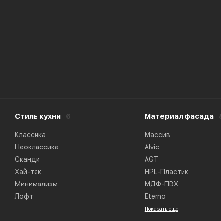
Стиль кухни
6
Материал фасада
Классика
Массив
Неоклассика
Alvic
Сканди
AGT
Хай-тек
HPL-Пластик
Минимализм
МДФ-ПВХ
Лофт
Eterno
Показать ещё