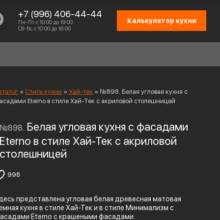
+7 (996) 406-44-44
Калькулятор кухни
Пн-Пт с 10:00 до 19:00
Сб-Вс с 10:00 до 18:00
аталог
»
Стиль кухни
»
Хай-тек
»
№898. Белая угловая кухня с
асадами Eterno в стиле Хай-Тек c акриловой столешницей
Белая угловая кухня с фасадами
№898.
СХЕМА РАБОТЫ
Eterno в стиле Хай-Тек c акриловой
ОТЗЫВЫ КЛИЕНТОВ
столешницей
ПРИСОЕДИНИТЬСЯ К КОМАНДЕ
998
КОНТАКТЫ
десь представлена угловая белая древесная матовая
емная кухня в стиле Хай-Тек и в стиле Минимализм с
асадами Eterno с крашеными фасадами.