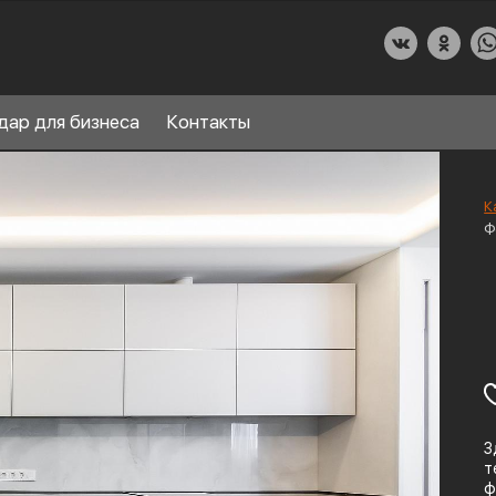
дар для бизнеса
Контакты
К
ф
О КУХНИДАР
НАШИ УСЛУГИ
СПРАВОЧНЫЙ РАЗДЕЛ
8
ПАРТНЕРЫ
З
т
ф