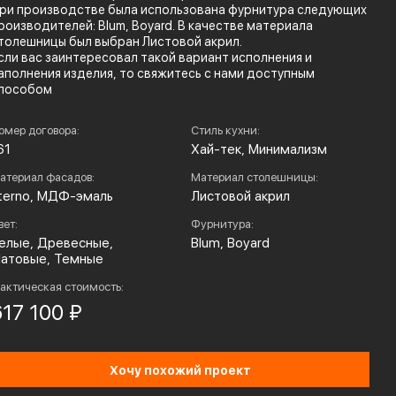
ри производстве была использована фурнитура следующих
роизводителей: Blum, Boyard. В качестве материала
толешницы был выбран Листовой акрил.
сли вас заинтересовал такой вариант исполнения и
аполнения изделия, то свяжитесь с нами доступным
пособом
омер договора:
Стиль кухни:
61
Хай-тек, Минимализм
атериал фасадов:
Материал столешницы:
terno, МДФ-эмаль
Листовой акрил
вет:
Фурнитура:
елые, Древесные,
Blum, Boyard
атовые, Темные
актическая стоимость:
617 100 ₽
Хочу похожий проект