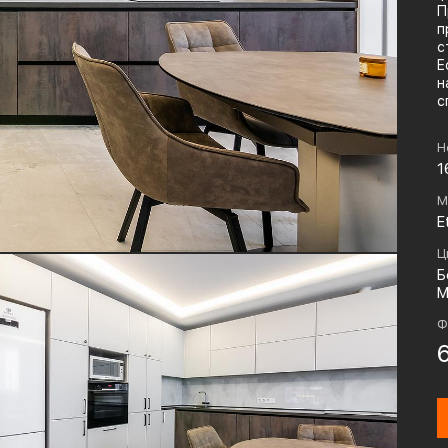
П
п
с
Е
н
с
Н
1
М
E
Ц
Б
М
Ф