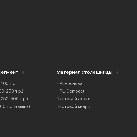
сегмент
4
Материал столешницы
4
100 т.р.)
HPL+основа
0-250 т.р.)
HPL-Compact
250-500 т.р.)
Листовой акрил
0 т.р. и выше)
Листовой кварц