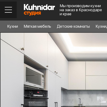
Мы производим кухни
на заказ в Краснодаре
и крае
Кухни
Мягкая мебель
Детские комнаты
Кухни
Стиль кухни
6
Материал фасада
Планировка
6