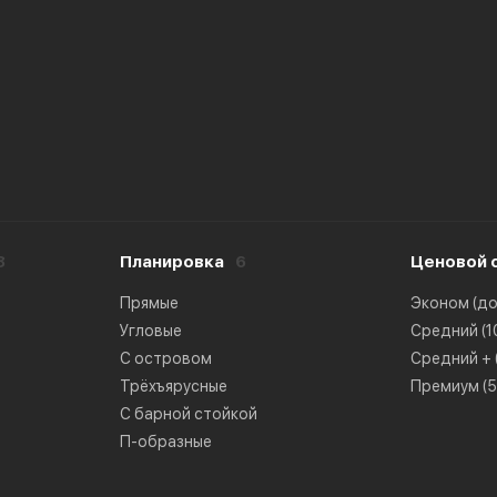
8
Планировка
6
Ценовой 
Прямые
Эконом (до 
Угловые
Средний (10
С островом
Средний + (
Трёхъярусные
Премиум (50
С барной стойкой
П-образные