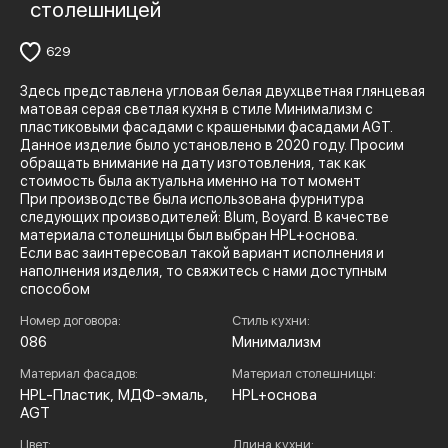
столешницей
629
Здесь представлена угловая белая двухцветная глянцевая
матовая серая светлая кухня в стиле Минимализм с
пластиковыми фасадами с крашеными фасадами AGT.
Данное изделие было установлено в 2020 году. Просим
обращать внимание на дату изготовления, так как
стоимость была актуальна именно на тот момент
При производстве была использована фурнитура
следующих производителей: Blum, Boyard. В качестве
материала столешницы был выбран HPL+основа.
Если вас заинтересовал такой вариант исполнения и
наполнения изделия, то свяжитесь с нами доступным
способом
Номер договора:
Стиль кухни:
086
Минимализм
Материал фасадов:
Материал столешницы:
HPL-Пластик, МДФ-эмаль,
HPL+основа
AGT
Цвет:
Длина кухни: