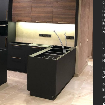
б
д
н
П
п
Е
н
с
Н
2
М
H
Ц
Д
М
Ф
B
Ф