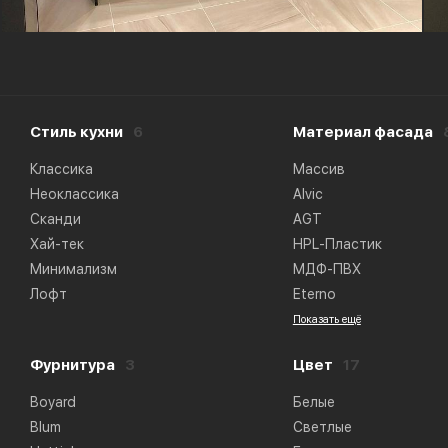
Стиль кухни
6
Материал фасада
Классика
Массив
Неоклассика
Alvic
Сканди
AGT
Хай-тек
HPL-Пластик
Минимализм
МДФ-ПВХ
Лофт
Eterno
Показать ещё
Фурнитура
3
Цвет
17
Boyard
Белые
Blum
Светлые