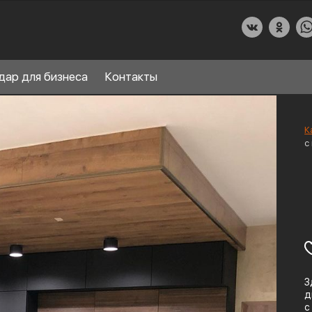
дар для бизнеса
Контакты
К
с
О КУХНИДАР
НАШИ УСЛУГИ
СПРАВОЧНЫЙ РАЗДЕЛ
8
ПАРТНЕРЫ
З
д
с