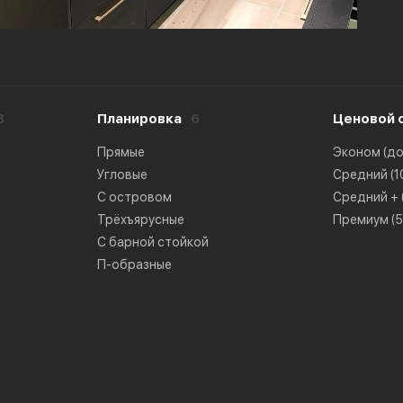
8
Планировка
6
Ценовой 
Прямые
Эконом (до 
Угловые
Средний (10
С островом
Средний + (
Трёхъярусные
Премиум (50
С барной стойкой
П-образные