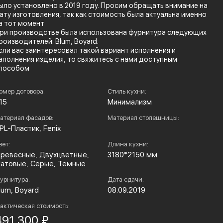
ыло установлено в 2019 году. Просим обращать внимание на
ату изготовления, так как стоимость была актуальна именно
а тот момент
ри производстве была использована фурнитура следующих
роизводителей: Blum, Boyard.
сли вас заинтересовал такой вариант исполнения и
аполнения изделия, то свяжитесь с нами доступным
пособом
омер договора:
Стиль кухни:
15
Минимализм
атериал фасадов:
Материал столешницы:
PL-Пластик, Fenix
вет:
Длина кухни:
ревесные, Двухцветные,
3180*2150 мм
атовые, Серые, Темные
урнитура:
Дата сдачи:
lum, Boyard
08.09.2019
актическая стоимость:
491 300 ₽