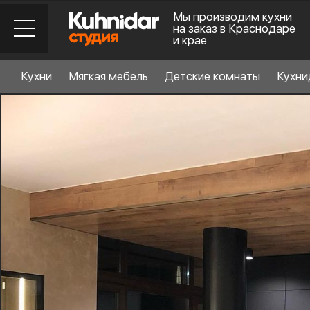
Мы производим кухни
на заказ в Краснодаре
и крае
Кухни
Мягкая мебель
Детские комнаты
Кухни
Стиль кухни
6
Материал фасада
Планировка
6