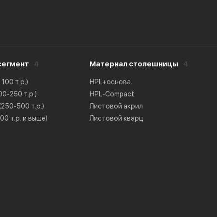
сегмент
4
Материал столешницы
4
100 т.р.)
HPL+основа
0-250 т.р.)
HPL-Compact
250-500 т.р.)
Листовой акрил
0 т.р. и выше)
Листовой кварц