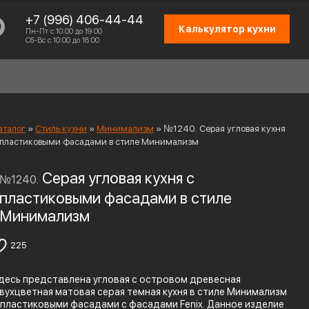
+7 (996) 406-44-44
Калькулятор кухни
Пн-Пт с 10:00 до 19:00
Сб-Вс с 10:00 до 18:00
аталог
»
Стиль кухни
»
Минимализм
»
№1240. Серая угловая кухня
 пластиковыми фасадами в стиле Минимализм
Серая угловая кухня с
№1240.
СХЕМА РАБОТЫ
пластиковыми фасадами в стиле
ОТЗЫВЫ КЛИЕНТОВ
Минимализм
ПРИСОЕДИНИТЬСЯ К КОМАНДЕ
225
КОНТАКТЫ
десь представлена угловая с островом древесная
вухцветная матовая серая темная кухня в стиле Минимализм
 пластиковыми фасадами с фасадами Fenix. Данное изделие