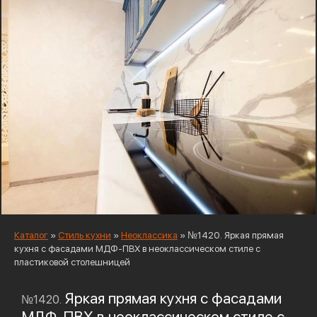
Каталог
»
Стиль кухни
»
Неоклассика
»
№1420. Яркая прямая
кухня с фасадами МДФ-ПВХ в неоклассическом стиле с
пластиковой столешницей
Яркая прямая кухня с фасадами
№1420.
МДФ-ПВХ в неоклассическом стиле с