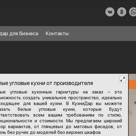
дар для бизнеса
Контакты
О КУХНИДАР
лые угловые кухни от производителя
НАШИ УСЛУГИ
лые угловые кухонные гарнитуры на заказ – это
можность создать уникальное пространство, идеально
СПРАВОЧНЫЙ РАЗДЕЛ
8
дходящее для вашей кухни. В КухниДар вы можете
казать белые угловые кухни, которые будут
ПАРТНЕРЫ
ответствовать всем вашим требованиям по стилю,
кциональности и стоимости. Мы предлагаем широкий
ор вариантов, от глянцевых до матовых фасадов, от
онь без ручек до моделей без верхних шкафов.