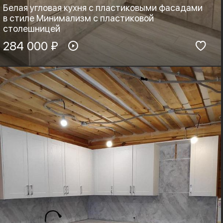
Белая угловая кухня с пластиковыми фасадами
в стиле Минимализм с пластиковой
столешницей
Материал фасадов:
284 000 ₽
Материал столешницы:
HPL-Пластик, Eterno
HPL+основа
Фурнитура:
Стиль:
Boyard, Blum
Минимализм, Лофт