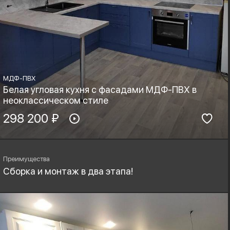
МДФ-ПВХ
Белая угловая кухня с фасадами МДФ-ПВХ в
неоклассическом стиле
Материал фасадов:
298 200 ₽
Материал столешницы:
МДФ-ПВХ
Фурнитура:
Стиль:
Boyard, Blum
Неоклассика
Преимущества
Сборка и монтаж в два этапа!