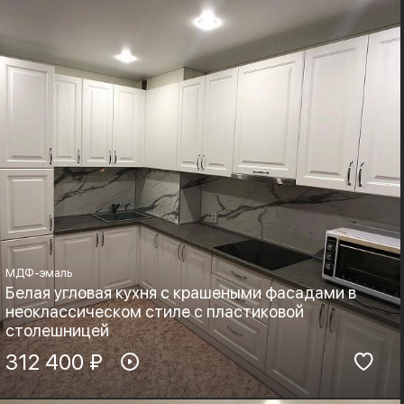
Boyard
Неоклассика
МДФ-эмаль
Белая угловая кухня с крашеными фасадами в
неоклассическом стиле с пластиковой
столешницей
Материал фасадов:
312 400 ₽
Материал столешницы:
МДФ-эмаль
HPL+основа