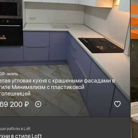
ДФ-эмаль
елая угловая кухня с крашеными фасадами в
тиле Минимализм с пластиковой
толешницей
териал фасадов:
69 200 ₽
Материал столешницы:
ДФ-эмаль
HPL+основа
рнитура:
Стиль:
yard, Blum
Минимализм
ши работы в Loft
ухни в стиле Loft