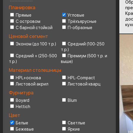
Обр
Планировка
пре
Ценовой сегмент
4
Кра
Прямые
Угловые
дос
С островом
Трёхъярусные
кух
С барной стойкой
П-образные
Ценовой сегмент
Эконом (до 100 т.р.)
Средний (100-250
т.р.)
Средний + (250-500
Премиум (500 т.р. и
т.р.)
выше)
Материал столешницы
HPL+основа
HPL-Compact
Листовой акрил
Листовой кварц
Фурнитура
Boyard
Blum
Hettich
Цвет
Белые
Светлые
Бежевые
Яркие
HP