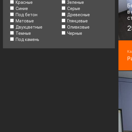
Красные
Зеленые
Б
Синие
Серые
в
Под бетон
Древесные
с
Матовые
Глянцевые
Ма
2
Двухцветные
Оливковые
H
Темные
Черные
Под камень
Фу
Bo
Ка
Р