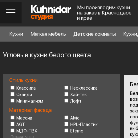
Мы производим кухни
на заказ в Краснодаре
и крае
Кухни
Мягкая мебель
Детские комнаты
Кухни
Угловые кухни белого цвета
Стиль кухни
Стиль кухни
6
Бе
Классика
Неоклассика
Бе
Сканди
Хай-тек
воз
Минимализм
Лофт
Материал фасада
по
Материал фасада
за
со
Массив
Alvic
фун
AGT
HPL-Пластик
Планировка
6
выб
МДФ-ПВХ
Eterno
кух
Показать все