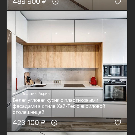
489 900 ₽
HPL-Пластик, Акрил
Белая угловая кухня с пластиковыми
фасадами в стиле Хай-Тек c акриловой
столешницей
423 100 ₽