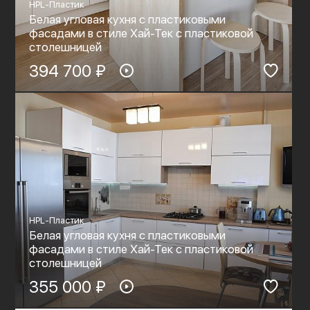
HPL-Пластик
Белая угловая кухня с пластиковыми
фасадами в стиле Хай-Тек с пластиковой
столешницей
394 700 ₽
HPL-Пластик
Белая угловая кухня с пластиковыми
фасадами в стиле Хай-Тек с пластиковой
столешницей
355 000 ₽