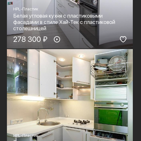
HPL-Пластик
Белая угловая кухня с пластиковыми
фасадами в стиле Хай-Тек с пластиковой
столешницей
278 300 ₽
HPL-Пластик