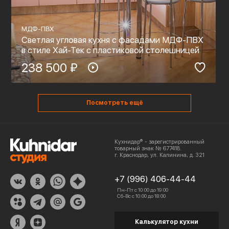
МДФ-ПВХ
Светлая угловая кухня с фасадами МДФ-ПВХ
в стиле Хай-Тек с пластиковой столешницей
238 500 ₽
Посмотреть ещё
Кухнидар® - зарегистрированный
товарный знак № 677418.
г. Краснодар, ул. Калинина, д. 321
+7 (996) 406-44-44
Пн-Пт с 10:00 до 19:00
Сб-Вс с 10:00 до 18:00
Калькулятор кухни