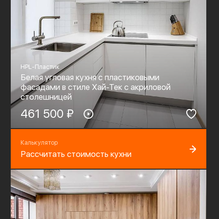
HPL-Пластик
Белая угловая кухня с пластиковыми
фасадами в стиле Хай-Тек c акриловой
столешницей
461 500 ₽
Калькулятор
Рассчитать стоимость кухни