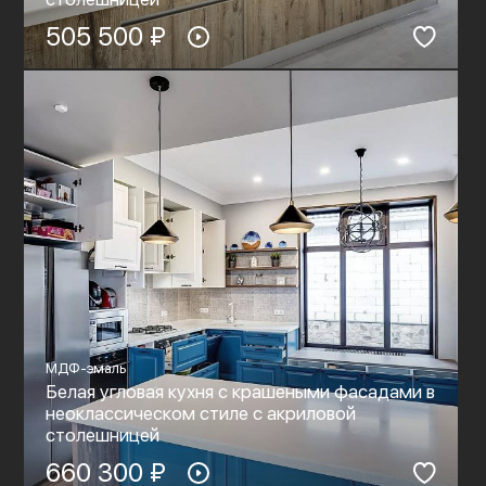
505 500 ₽
МДФ-эмаль
Белая угловая кухня с крашеными фасадами в
неоклассическом стиле c акриловой
столешницей
660 300 ₽