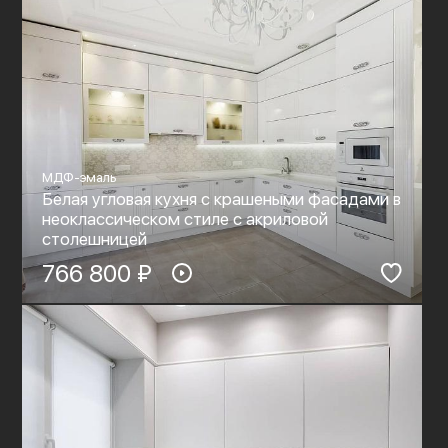
МДФ-эмаль
Белая угловая кухня с крашеными фасадами в
неоклассическом стиле c акриловой
столешницей
766 800 ₽