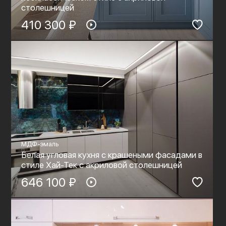
столешницей
410 300 ₽
МДФ-эмаль
Белая угловая кухня с крашеными фасадами в
стиле Хай-Тек c акриловой столешницей
646 100 ₽