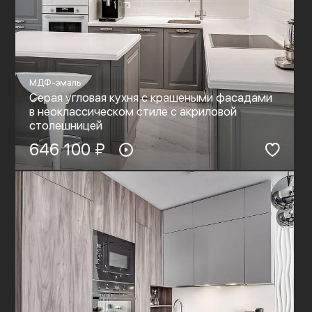
МДФ-эмаль
Серая угловая кухня с крашеными фасадами
в неоклассическом стиле c акриловой
столешницей
646 100 ₽