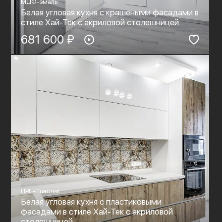
МДФ-эмаль
Белая угловая кухня с крашеными фасадами в
стиле Хай-Тек c акриловой столешницей
681 600 ₽
HPL-Пластик
Белая угловая кухня с пластиковыми
фасадами в стиле Хай-Тек c акриловой
столешницей