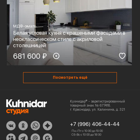
МДФ-эмаль
Белая угловая кухня с крашеными фасадами в
неоклассическом стиле c акриловой
столешницей
681 600 ₽
Посмотреть ещё
Кухнидар® - зарегистрированный
товарный знак № 677418.
г. Краснодар, ул. Калинина, д. 321
+7 (996) 406-44-44
Пн-Пт с 10:00 до 19:00
Сб-Вс с 10:00 до 18:00