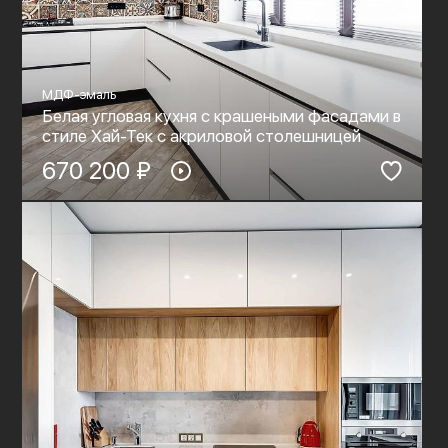
МДФ-эмаль
Белая угловая кухня с крашеными фасадами в
стиле Хай-Тек c акриловой столешницей
670 200 ₽