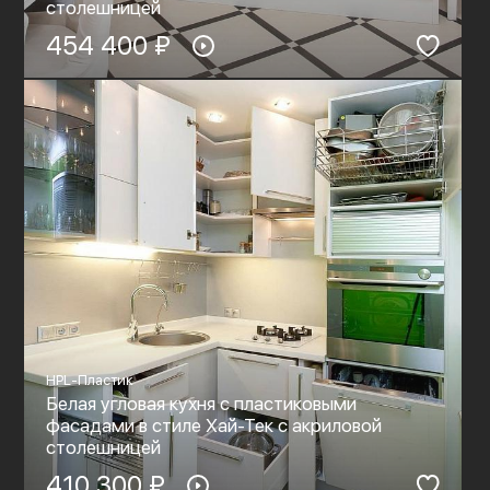
столешницей
454 400 ₽
HPL-Пластик
Белая угловая кухня с пластиковыми
фасадами в стиле Хай-Тек c акриловой
столешницей
410 300 ₽