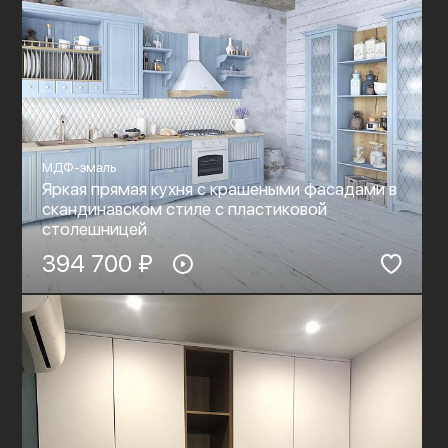
МДФ-эмаль
Яркая прямая кухня с крашеными фасадами в
скандинавском стиле с пластиковой
столешницей
394 700 ₽