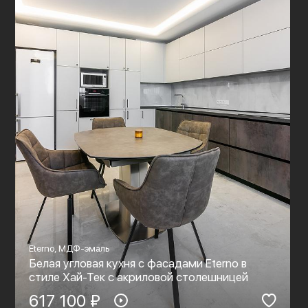
Eterno, МДФ-эмаль
Белая угловая кухня с фасадами Eterno в
стиле Хай-Тек c акриловой столешницей
617 100 ₽