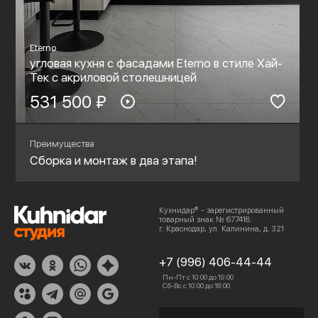
Eterno
угловая кухня с фасадами Eterno в стиле Хай-
Тек c акриловой столешницей
531 500 ₽
Преимущества
Сборка и монтаж в два этапа!
Кухнидар® - зарегистрированный
товарный знак № 677418.
г. Краснодар, ул. Калинина, д. 321
+7 (996) 406-44-44
Пн-Пт с 10:00 до 19:00
Сб-Вс с 10:00 до 18:00