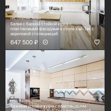
HPL-Пластик, Акрил
Белая с барной стойкой кухня с
пластиковыми фасадами в стиле Хай-Тек c
акриловой столешницей
647 500 ₽
HPL-Пластик, Акрил
Бежевая угловая кухня с пластиковыми
фасадами в стиле Хай-Тек с пластиковой