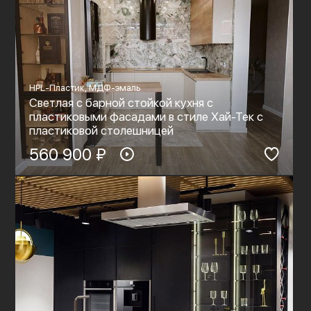
HPL-Пластик, МДФ-эмаль
Светлая с барной стойкой кухня с
пластиковыми фасадами в стиле Хай-Тек с
пластиковой столешницей
560 900 ₽