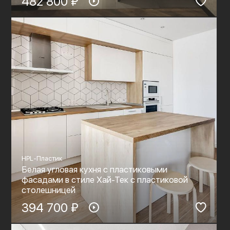
482 800 ₽
HPL-Пластик
Белая угловая кухня с пластиковыми
фасадами в стиле Хай-Тек с пластиковой
столешницей
394 700 ₽