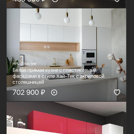
HPL-Пластик
Белая прямая кухня с пластиковыми
фасадами в стиле Хай-Тек c акриловой
столешницей
702 900 ₽