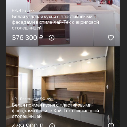
HPL-Пластик
Белая угловая кухня с пластиковыми
фасадами в стиле Хай-Тек c акриловой
столешницей
376 300 ₽
HPL-Пластик, МДФ-эмаль
Белая прямая кухня с пластиковыми
фасадами в стиле Хай-Тек c акриловой
столешницей
489 900 ₽