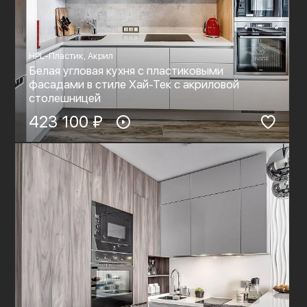
HPL-Пластик, Акрил
Белая угловая кухня с пластиковыми
фасадами в стиле Хай-Тек c акриловой
столешницей
423 100 ₽