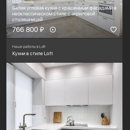
МДФ-эмаль
Белая угловая кухня с крашеными фасадами в
неоклассическом стиле c акриловой
столешницей
766 800 ₽
Наши работы в Loft
Кухни в стиле Loft