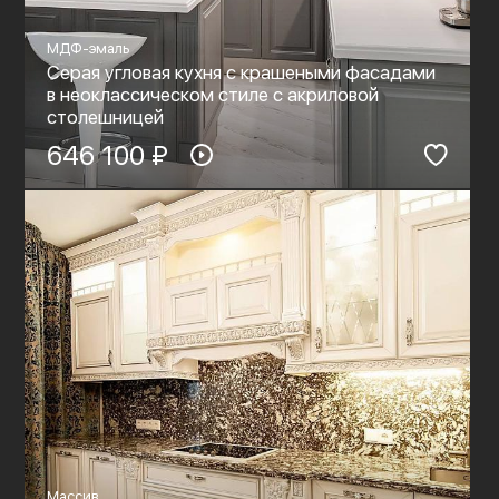
МДФ-эмаль
Серая угловая кухня с крашеными фасадами
в неоклассическом стиле c акриловой
столешницей
646 100 ₽
Массив