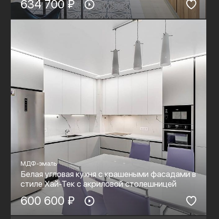
634 700 ₽
МДФ-эмаль
Белая угловая кухня с крашеными фасадами в
стиле Хай-Тек c акриловой столешницей
600 600 ₽