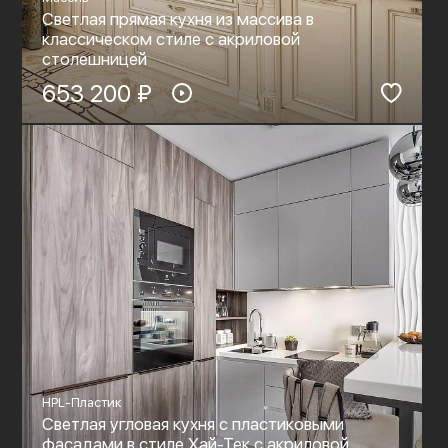
Светлая прямая кухня из массива в
классическом стиле c акриловой
столешницей
653 200 ₽
HPL-Пластик
Светлая угловая кухня с пластиковыми
фасадами в стиле Хай-Тек c акриловой