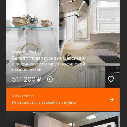
Массив, Шпон
Белая угловая кухня из массива в
классическом стиле c акриловой
столешницей
511 200 ₽
Калькулятор
Рассчитать стоимость кухни