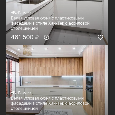
HPL-Пластик
Белая угловая кухня с пластиковыми
фасадами в стиле Хай-Тек c акриловой
столешницей
461 500 ₽
HPL-Пластик
Белая угловая кухня с пластиковыми
фасадами в стиле Хай-Тек c акриловой
столешницей