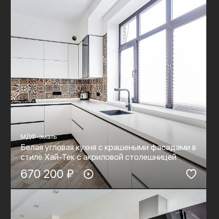
МДФ-эмаль
Белая угловая кухня с крашеными фасадами в
стиле Хай-Тек c акриловой столешницей
670 200 ₽