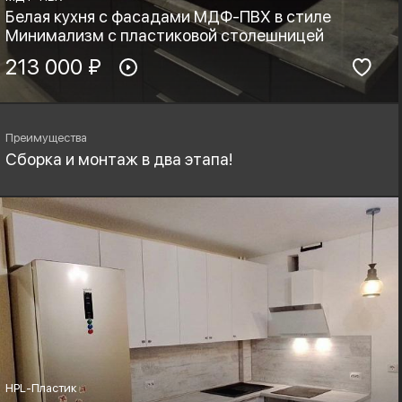
Белая кухня с фасадами МДФ-ПВХ в стиле
Минимализм с пластиковой столешницей
Материал фасадов:
213 000 ₽
Материал столешницы:
МДФ-ПВХ
HPL+основа
Фурнитура:
Стиль:
Boyard, Blum
Минимализм
Преимущества
Сборка и монтаж в два этапа!
HPL-Пластик