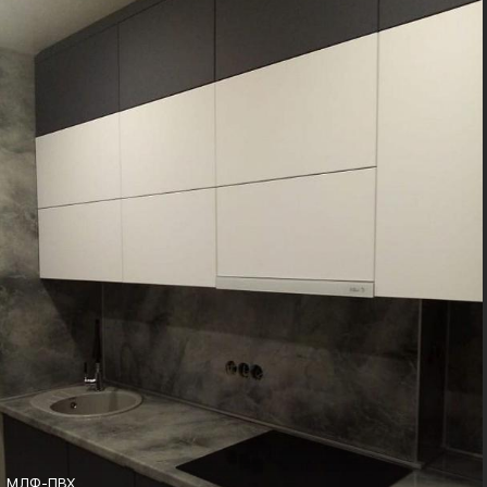
Boyard, Blum
Лофт
МДФ-ПВХ