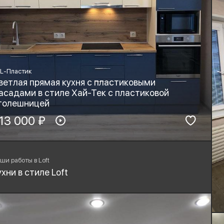
L-Пластик
ветлая прямая кухня с пластиковыми
асадами в стиле Хай-Тек с пластиковой
толешницей
териал фасадов:
13 000 ₽
Материал столешницы:
PL-Пластик
HPL+основа
рнитура:
Стиль:
yard, Blum
Хай-тек
ши работы в Loft
ухни в стиле Loft