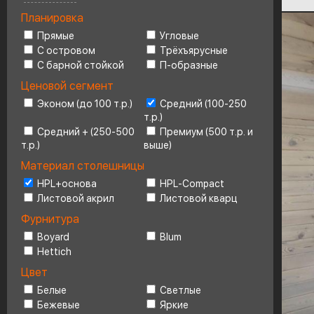
Планировка
Ценовой сегмент
4
Прямые
Угловые
С островом
Трёхъярусные
С барной стойкой
П-образные
Ценовой сегмент
Эконом (до 100 т.р.)
Средний (100-250
т.р.)
Средний + (250-500
Премиум (500 т.р. и
т.р.)
выше)
Материал столешницы
HPL+основа
HPL-Compact
Листовой акрил
Листовой кварц
Фурнитура
Boyard
Blum
Hettich
Цвет
Белые
Светлые
Бежевые
Яркие