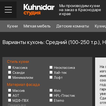
Мы производим кухни
на заказ в Краснодаре
и крае
Кухни
Мягкая мебель
Детские комнаты
Кухни
Варианты кухонь: Средний (100-250 т.р.),
Стиль кухни
Стиль кухни
6
На 
Классика
Неоклассика
изг
Сканди
Хай-тек
име
Минимализм
Лофт
Материал фасада
соо
Материал фасада
год
гар
Массив
Alvic
уве
AGT
HPL-Пластик
Планировка
6
Сде
МДФ-ПВХ
Eterno
отл
Показать все