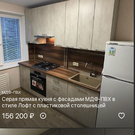
МДФ-ПВХ
Серая прямая кухня с фасадами МДФ-ПВХ в
стиле Лофт с пластиковой столешницей
Материал фасадов:
156 200 ₽
Материал столешницы:
МДФ-ПВХ
HPL+основа
Фурнитура:
Стиль: