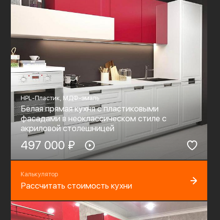
HPL-Пластик, МДФ-эмаль
Белая прямая кухня с пластиковыми
фасадами в неоклассическом стиле c
акриловой столешницей
497 000 ₽
Калькулятор
Рассчитать стоимость кухни