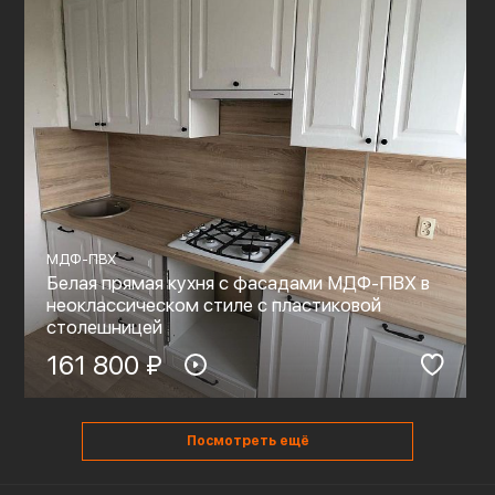
МДФ-ПВХ
Белая прямая кухня с фасадами МДФ-ПВХ в
неоклассическом стиле с пластиковой
столешницей
161 800 ₽
Посмотреть ещё