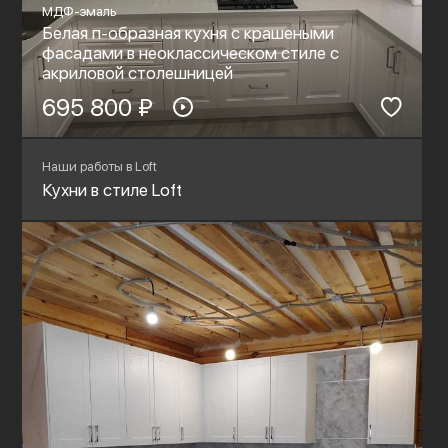
МДФ-эмаль
Белая п-образная кухня с крашеными
фасадами в неоклассическом стиле c
акриловой столешницей
695 800 ₽
Наши работы в Loft
Кухни в стиле Loft